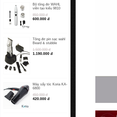
Bộ tông đơ WAHL
viền tạo kiểu 9810
850.000 đ
600.000 đ
Tông đơ pin sạc wahl
Beard & stubble
1.500.000 đ
1.190.000 đ
Máy sấy tóc Koria KA-
6800
450.000 đ
420.000 đ