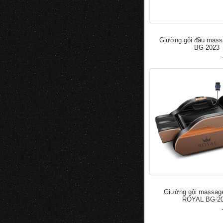
Giường gội đầu mas
BG-2023
đ
50.000
100.000
Giường gội massage
ROYAL BG-2
đ
50.000
100.000