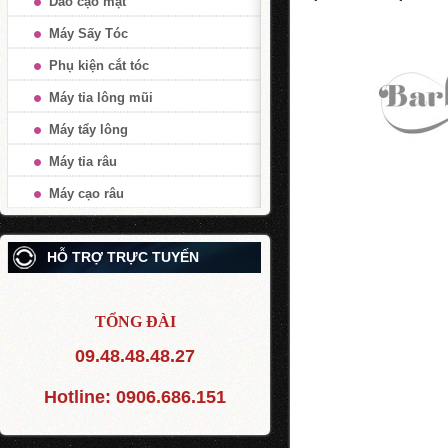
Dao cạo mặt
Máy Sấy Tóc
Phụ kiện cắt tóc
Máy tỉa lông mũi
Máy tẩy lông
Máy tỉa râu
Máy cạo râu
HỖ TRỢ TRỰC TUYẾN
TỔNG ĐÀI
09.48.48.48.27
Hotline:
0906.686.151