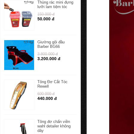
Thùng rác mini đựng
lưỡi lam tiệm tóc
150.000 đ
50.000 đ
Giường gội đầu
Barber BG66
3.800.000 đ
3.200.000 đ
Tông Đơ Cắt Tóc
Rewell
600.000 đ
440.000 đ
Tông đơ chấn viền
wahl detailer không
dây