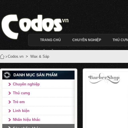
TRANG CHỦ
CHUYÊN NGHIỆP
THÚ CƯ
LIÊN HỆ
Codos.vn
>
Wax & Sáp
DANH MỤC SẢN PHẨM
Chuyên nghiệp
Thú cưng
Trẻ em
Linh kiện
Nhãn hiệu khác