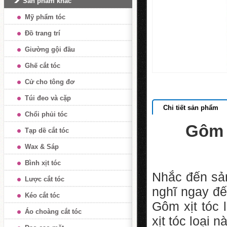
Sản phẩm khác
Mỹ phẩm tóc
Đồ trang trí
Giường gội đầu
Ghế cắt tóc
Cử cho tông đơ
Túi đeo và cặp
Chi tiết sản phẩm
Chổi phủi tóc
Gôm x
Tạp dề cắt tóc
Wax & Sáp
Bình xịt tóc
Nhắc đến sản
Lược cắt tóc
nghĩ ngay đế
Kéo cắt tóc
Gôm xịt tóc
Áo choàng cắt tóc
xịt tóc loại n