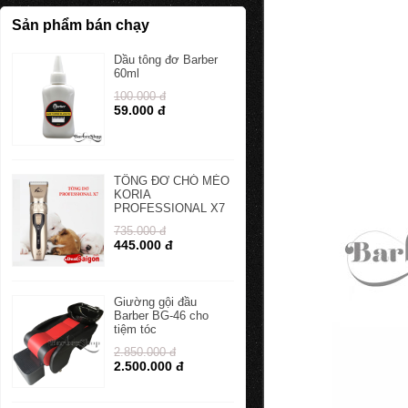
Sản phẩm bán chạy
Dầu tông đơ Barber
60ml
100.000 đ
59.000 đ
TÔNG ĐƠ CHÓ MÈO
KORIA
PROFESSIONAL X7
735.000 đ
445.000 đ
Giường gội đầu
Barber BG-46 cho
tiệm tóc
2.850.000 đ
2.500.000 đ