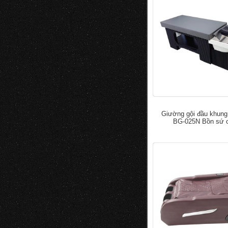
Giường gội đầu khung
BG-025N Bồn sứ 
đ
5.000.0
7.000.000