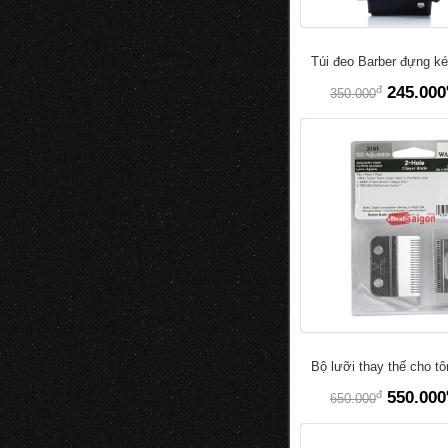
Túi đeo Barber đựng ké
đ
245.000
350.000
Bộ lưỡi thay thế cho t
đ
550.000
650.000