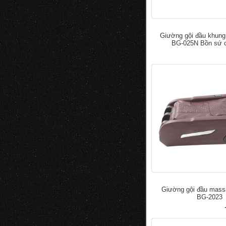
Giường gội đầu khung
BG-025N Bồn sứ 
đ
5.000.0
7.000.000
Giường gội đầu mas
BG-2023
đ
50.000
100.000