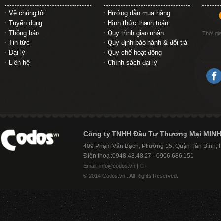
Về chúng tôi
Hướng dẫn mua hàng
Tuyển dụng
Hình thức thanh toán
Thông báo
Quy trình giao nhận
Thời gi
Tin tức
Quy định bảo hành & đổi trả
Đại lý
Quy chế hoạt động
Liên hệ
Chính sách đại lý
Công ty TNHH Đầu Tư Thương Mại MINH
409 Phạm Văn Bạch, Phường 15, Quận Tân Bình,
Điện thoại:0948.48.48.27 - 0906.686.151
Email: info@codos.vn |
G+
© 2014 Codos.vn . All Rights Reserved.