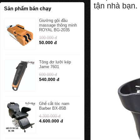
tận nhà bạn.
Sản phẩm bán chạy
Giường gội đầu
massage thông minh
ROYAL BG-2035
100.000 đ
50.000 đ
Tông đơ lưỡi kép
Jame 7601
600.000 đ
540.000 đ
Ghế cắt tóc nam
Barber BX-85B
4.300.000 đ
4.600.000 đ