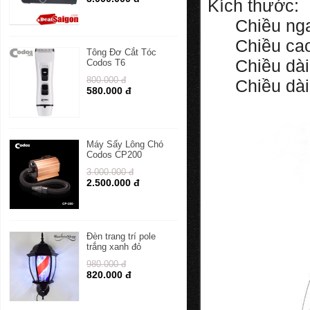
Kích thước:
Chiều ng
Chiều ca
Tông Đơ Cắt Tóc
Chiều dà
Codos T6
800.000 đ
Chiều dài
580.000 đ
Máy Sấy Lông Chó
Codos CP200
3.000.000 đ
2.500.000 đ
Đèn trang trí pole
trắng xanh đỏ
980.000 đ
820.000 đ