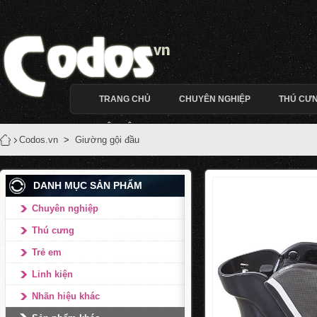
TRANG CHỦ
CHUYÊN NGHIỆP
THÚ CƯ
LIÊN HỆ
Codos.vn
>
Giường gội đầu
DANH MỤC SẢN PHẨM
Chuyên nghiệp
Thú cưng
Trẻ em
Linh kiện
Nhãn hiệu khác