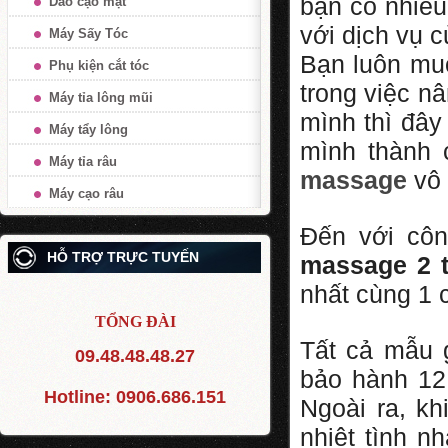
bạn có nhiều
Dao cạo mặt
với dịch vụ 
Máy Sấy Tóc
Bạn luôn muố
Phụ kiện cắt tóc
trong việc n
Máy tỉa lông mũi
mình thì đây
Máy tẩy lông
mình thành 
Máy tỉa râu
massage
vô 
Máy cạo râu
Đến với cô
HỖ TRỢ TRỰC TUYẾN
massage 2 t
nhất cùng 1 
TỔNG ĐÀI
Tất cả mẫu 
09.48.48.48.27
bảo hành 12 
Hotline:
0906.686.151
Ngoài ra, k
nhiệt tình n