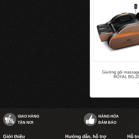
Giường gội massage
ROYAL BG-2
đ
50.000
100.000
GIAO HÀNG
HÀNG HÓA
TẬN NƠI
ĐẢM BẢO
Giới thiệu
Hướng dẫn, hỗ trợ
Hỗ t