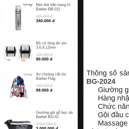
Đèn thả trần trang trí
Barber ĐB-011
420.000 đ
340.000 đ
Bộ cử tông đơ pin
3,6,9,12mm
120.000 đ
90.000 đ
Thông số s
Áo choàng cắt tóc
Barber Flag
BG-2024
180.000 đ
Giường g
99.000 đ
Hàng nhậ
Chức nă
Giường gội gỗ bọc da
Gội đầu 
Barber BG-52
Massage 
3.500.000 đ
3.000.000 đ