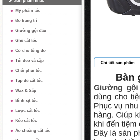
Sản phẩm khác
Mỹ phẩm tóc
Đồ trang trí
Giường gội đầu
Ghế cắt tóc
Cử cho tông đơ
Túi đeo và cặp
Chi tiết sản phẩm
Chổi phủi tóc
Bàn 
Tạp dề cắt tóc
Giường gội
Wax & Sáp
dùng cho ti
Bình xịt tóc
Phục vụ nhu
Lược cắt tóc
hàng. Giúp k
Kéo cắt tóc
khi đến tiệm
Áo choàng cắt tóc
Đây là sản p