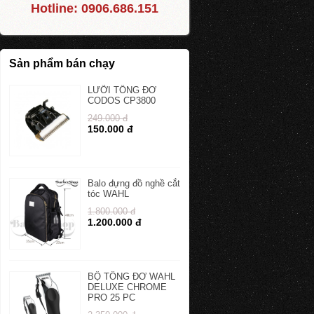
Hotline:
0906.686.151
Sản phẩm bán chạy
LƯỠI TÔNG ĐƠ
CODOS CP3800
249.000 đ
150.000 đ
Balo đựng đồ nghề cắt
tóc WAHL
1.800.000 đ
1.200.000 đ
BỘ TÔNG ĐƠ WAHL
DELUXE CHROME
PRO 25 PC