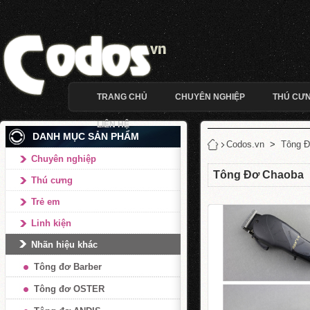
TRANG CHỦ
CHUYÊN NGHIỆP
THÚ CƯ
LIÊN HỆ
DANH MỤC SẢN PHẨM
Codos.vn
>
Tông 
Chuyên nghiệp
Tông Đơ Chaoba
Thú cưng
Trẻ em
Linh kiện
Nhãn hiệu khác
Tông đơ Barber
Tông đơ OSTER