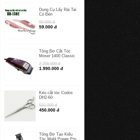
Dụng Cụ Lấy Rái Tai
Có Đèn
90.000 đ
59.000 đ
Tông Đơ Cắt Tóc
Moser 1400 Classic
2.200.000 đ
1.990.000 đ
Kéo cắt tóc Codos
DH2-60
550.000 đ
450.000 đ
Tông Đơ Tạo Kiểu
Tóc Wahl Power Pro