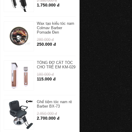
2.350.000 đ
1.750.000 đ
Wax tạo kiểu tóc nam
Colmav Barber
Pomade Đen
280.000 đ
250.000 đ
TÔNG ĐƠ CẮT TÓC
CHO TRẺ EM KM-029
180.000 đ
115.000 đ
Ghế tiệm tóc nam rẻ
Barber BX-73
2.850.000 đ
2.700.000 đ