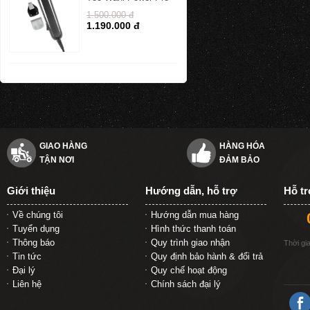
1.500.000 đ
1.190.000 đ
GIAO HÀNG
HÀNG HÓA
TẬN NƠI
ĐẢM BẢO
Giới thiệu
Hướng dẫn, hỗ trợ
Hỗ t
Về chúng tôi
Hướng dẫn mua hàng
Tuyển dụng
Hình thức thanh toán
Thông báo
Quy trình giao nhận
Thời gi
Tin tức
Quy định bảo hành & đổi trả
Đại lý
Quy chế hoạt động
Liên hệ
Chính sách đại lý