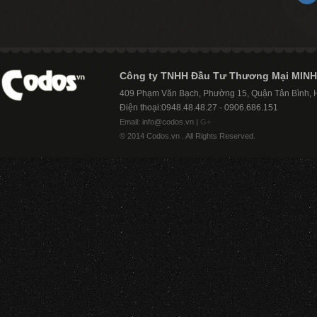
Công ty TNHH Đầu Tư Thương Mại MINH
409 Phạm Văn Bạch, Phường 15, Quận Tân Bình,
Điện thoại:0948.48.48.27 - 0906.686.151
Email: info@codos.vn |
G+
© 2014 Codos.vn . All Rights Reserved.