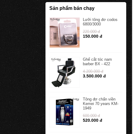
Sản phẩm bán chạy
Lưỡi tông đơ codos
6800/3000
220.000 đ
150.000 đ
Ghế cắt tóc nam
barber BX - 422
4.200.000 đ
3.500.000 đ
Tông đơ chấn viền
Kemei 70 years KM-
1949
600.000 đ
520.000 đ