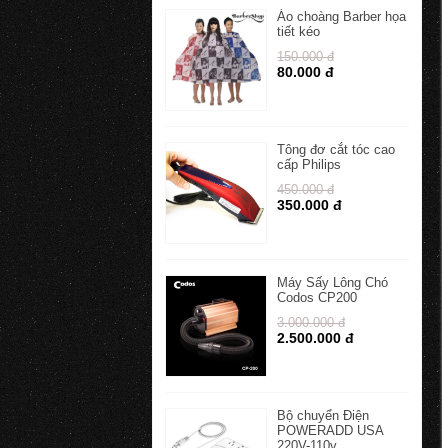
Áo choàng Barber họa
tiết kéo
150.000 đ
80.000 đ
Tông đơ cắt tóc cao
cấp Philips
450.000 đ
350.000 đ
Máy Sấy Lông Chó
Codos CP200
3.000.000 đ
2.500.000 đ
Bộ chuyển Điện
POWERADD USA
220V-110v