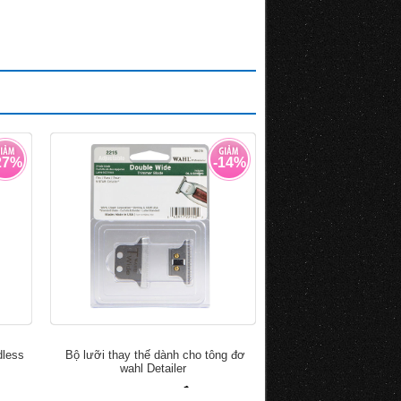
27%
-14%
dless
Bộ lưỡi thay thế dành cho tông đơ
wahl Detailer
đ
đ
690.000
800.000