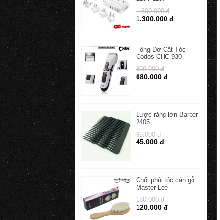
1.600.000 đ
1.300.000 đ
Tông Đơ Cắt Tóc
Codos CHC-930
800.000 đ
680.000 đ
Lược răng lớn Barber
2405
65.000 đ
45.000 đ
Chổi phủi tóc cán gỗ
Master Lee
180.000 đ
120.000 đ