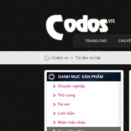
TRANG CHỦ
CHUYÊ
LIÊN HỆ
Codos.vn
>
Túi đeo và cặp
DANH MỤC SẢN PHẨM
Chuyên nghiệp
Thú cưng
Trẻ em
Linh kiện
Nhãn hiệu khác