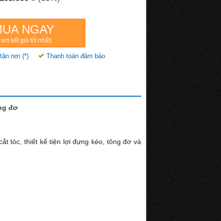
MUA NGAY
am kết giá tốt nhất)
tận nơi (*)
Thanh toán đảm bảo
ng đơ
t tóc, thiết kế tiện lợi đựng kéo, tông đơ và