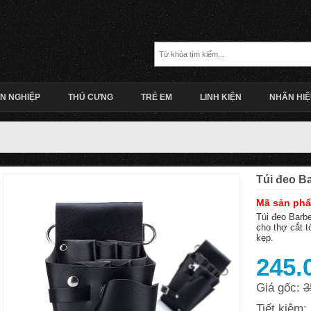
N NGHIỆP
THÚ CƯNG
TRẺ EM
LINH KIỆN
NHÃN HI
Túi đeo B
Mã sản phẩ
Túi đeo Barbe
cho thợ cắt t
kẹp.
245.
Giá gốc:
3
Tiết kiệm: