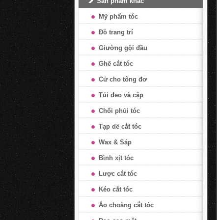
Sản phẩm khác
Mỹ phẩm tóc
Đồ trang trí
Giường gội đầu
Ghế cắt tóc
Cử cho tông đơ
Túi đeo và cặp
Chổi phủi tóc
Tạp dề cắt tóc
Wax & Sáp
Bình xịt tóc
Lược cắt tóc
Kéo cắt tóc
Áo choàng cắt tóc