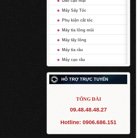
Dao cạo mặt
Máy Sấy Tóc
Phụ kiện cắt tóc
Máy tỉa lông mũi
Máy tẩy lông
Máy tỉa râu
Máy cạo râu
HỖ TRỢ TRỰC TUYẾN
TỔNG ĐÀI
09.48.48.48.27
Hotline:
0906.686.151