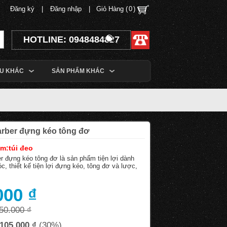
Đăng ký
|
Đăng nhập
|
Giỏ Hàng (
0
)
HOTLINE: 0948484827
ỆU KHÁC
SẢN PHẨM KHÁC
arber đựng kéo tông đơ
m:túi đeo
r đựng kéo tông đơ là sản phẩm tiện lợi dành
óc, thiết kế tiện lợi đựng kéo, tông đơ và lược,
000 ₫
50.000 ₫
105.000 ₫
(30%)