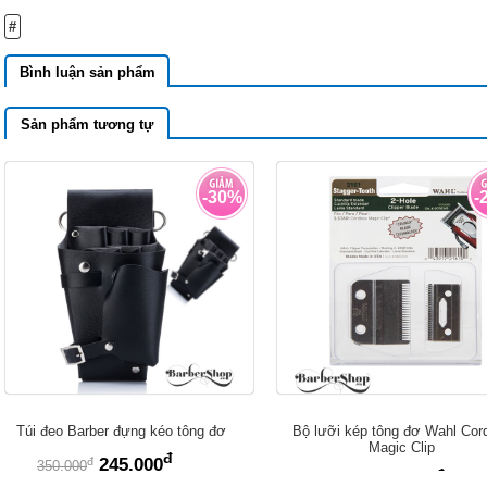
#
Bình luận sản phẩm
Sản phẩm tương tự
-30%
-
Túi đeo Barber đựng kéo tông đơ
Bộ lưỡi kép tông đơ Wahl Cor
Magic Clip
đ
đ
245.000
350.000
đ
đ
550.000
750.000