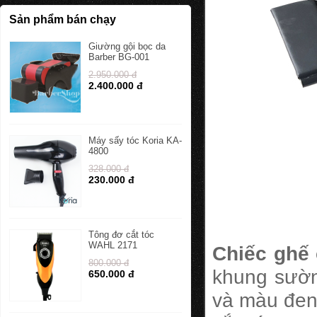
Sản phẩm bán chạy
Giường gội bọc da
Barber BG-001
2.950.000 đ
2.400.000 đ
Máy sấy tóc Koria KA-
4800
328.000 đ
230.000 đ
Tông đơ cắt tóc
WAHL 2171
Chiếc ghế 
800.000 đ
khung sườn
650.000 đ
và màu đen