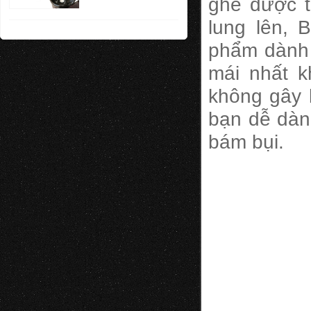
ghế được t
lung lên, 
phẩm dành 
mái nhất k
không gây 
bạn dễ dàn
bám bụi.