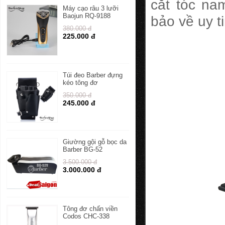
cắt tóc na
Máy cạo râu 3 lưỡi
Baojun RQ-9188
bảo về uy t
380.000 đ
225.000 đ
Túi đeo Barber đựng
kéo tông đơ
350.000 đ
245.000 đ
Giường gội gỗ bọc da
Barber BG-52
3.500.000 đ
3.000.000 đ
Tông đơ chấn viền
Codos CHC-338