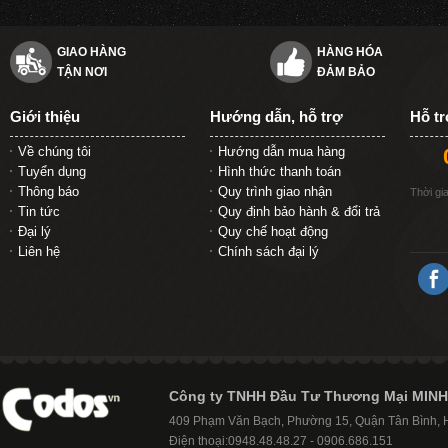
GIAO HÀNG
HÀNG HÓA
TẬN NƠI
ĐẢM BẢO
Giới thiệu
Hướng dẫn, hỗ trợ
Hỗ t
Về chúng tôi
Hướng dẫn mua hàng
Tuyển dụng
Hình thức thanh toán
Thông báo
Quy trình giao nhận
Thời gi
Tin tức
Quy định bảo hành & đổi trả
Đại lý
Quy chế hoạt động
Liên hệ
Chính sách đại lý
Công ty TNHH Đầu Tư Thương Mại MINH
409 Phạm Văn Bạch, Phường 15, Quận Tân Bình,
Điện thoại:0948.48.48.27 - 0906.686.151