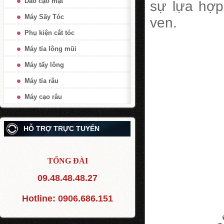
Dao cạo mặt
sự lựa hợp
Máy Sấy Tóc
ven.
Phụ kiện cắt tóc
Máy tỉa lông mũi
Máy tẩy lông
Máy tỉa râu
Máy cạo râu
HỖ TRỢ TRỰC TUYẾN
TỔNG ĐÀI
09.48.48.48.27
Hotline:
0906.686.151