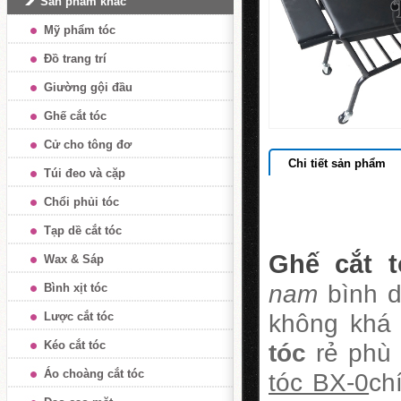
Sản phẩm khác
Mỹ phẩm tóc
Đồ trang trí
Giường gội đầu
Ghế cắt tóc
Cử cho tông đơ
Chi tiết sản phẩm
Túi đeo và cặp
Chổi phủi tóc
Tạp dề cắt tóc
Ghế cắt t
Wax & Sáp
nam
bình d
Bình xịt tóc
không khá 
Lược cắt tóc
Kéo cắt tóc
tóc
rẻ phù 
Áo choàng cắt tóc
tóc BX-0
ch