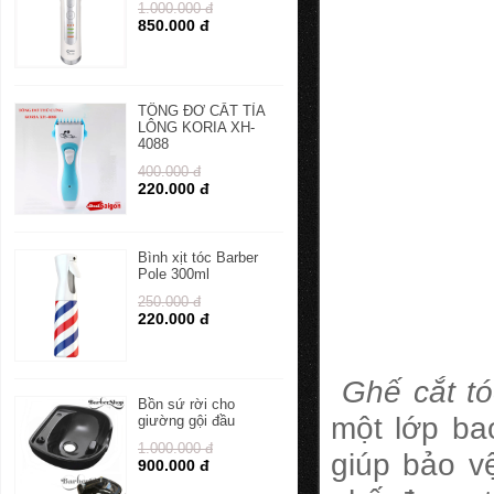
1.000.000 đ
850.000 đ
TÔNG ĐƠ CẮT TỈA
LÔNG KORIA XH-
4088
400.000 đ
220.000 đ
Bình xịt tóc Barber
Pole 300ml
250.000 đ
220.000 đ
Ghế cắt t
Bồn sứ rời cho
một lớp ba
giường gội đầu
1.000.000 đ
giúp bảo v
900.000 đ