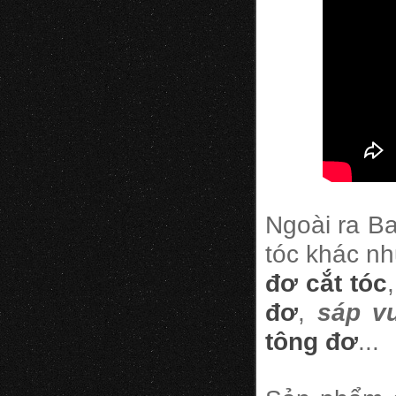
Ngoài ra B
tóc khác n
đơ cắt tóc
đơ
,
sáp vu
tông đơ
...