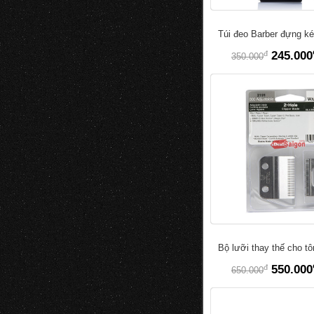
Túi đeo Barber đựng ké
đ
245.000
350.000
Bộ lưỡi thay thế cho t
đ
550.000
650.000