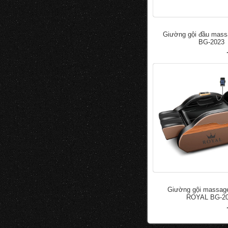
Giường gội đầu mas
BG-2023
đ
50.000
100.000
Giường gội massage
ROYAL BG-2
đ
50.000
100.000