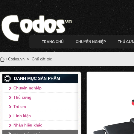
TRANG CHỦ
CHUYÊN NGHIỆP
THÚ CƯ
LIÊN HỆ
Codos.vn
>
Ghế cắt tóc
DANH MỤC SẢN PHẨM
Chuyên nghiệp
Thú cưng
Trẻ em
Linh kiện
Nhãn hiệu khác