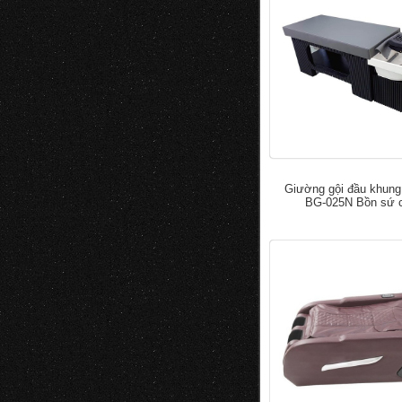
Giường gội đầu khung
BG-025N Bồn sứ 
đ
5.000.0
7.000.000