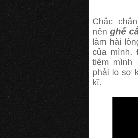
Chắc chắn
nên
ghế cắ
làm hài lò
của mình. 
tiệm mình
phải lo sợ 
kĩ.