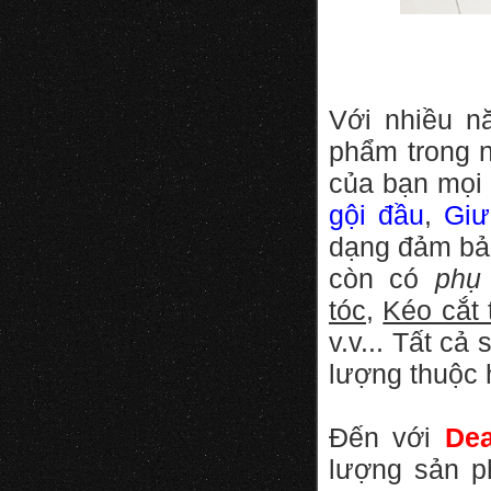
Với nhiều n
phẩm trong n
của bạn mọi 
gội đầu
,
Giư
dạng đảm bảo
còn có
phụ 
tóc
,
Kéo cắt 
v.v... Tất c
lượng thuộc 
Đến với
Dea
lượng sản p