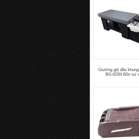
Giường gội đầu khung
BG-025N Bồn sứ 
đ
5.000.0
7.000.000