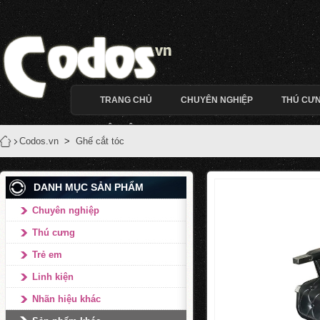
TRANG CHỦ
CHUYÊN NGHIỆP
THÚ CƯ
LIÊN HỆ
Codos.vn
>
Ghế cắt tóc
DANH MỤC SẢN PHẨM
Chuyên nghiệp
Thú cưng
Trẻ em
Linh kiện
Nhãn hiệu khác