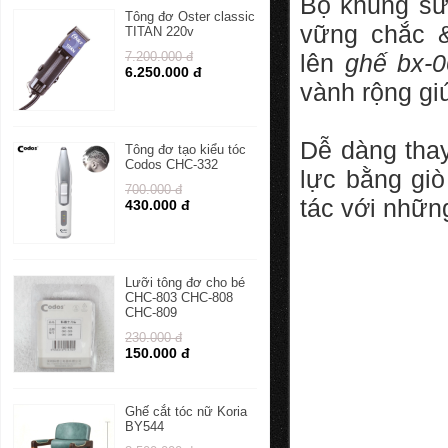
Bộ khung sư
Tông đơ Oster classic
vững chắc &
TITAN 220v
7.200.000 đ
lên
ghế bx-
6.250.000 đ
vành rộng gi
Dễ dàng thay
Tông đơ tạo kiểu tóc
Codos CHC-332
lực bằng giò
700.000 đ
tác với nhữn
430.000 đ
Lưỡi tông đơ cho bé
CHC-803 CHC-808
CHC-809
230.000 đ
150.000 đ
Ghế cắt tóc nữ Koria
BY544