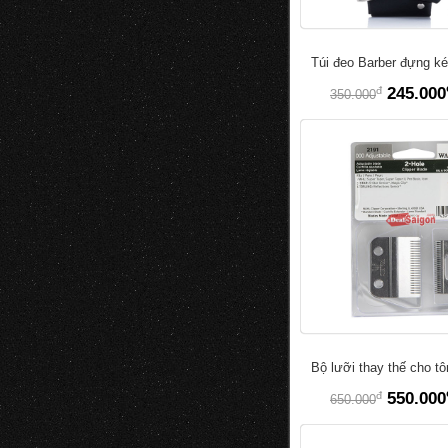
Túi đeo Barber đựng ké
đ
245.000
350.000
Bộ lưỡi thay thế cho t
đ
550.000
650.000