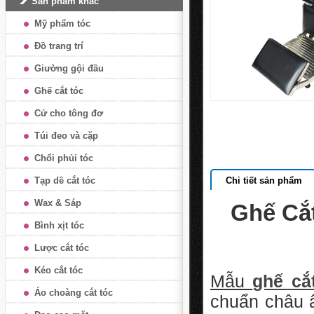
Sản phẩm khác
Mỹ phẩm tóc
Đồ trang trí
Giường gội đầu
Ghế cắt tóc
Cử cho tông đơ
Túi đeo và cặp
Chổi phủi tóc
Tạp dề cắt tóc
Chi tiết sản phẩm
Wax & Sáp
Ghế Cắ
Bình xịt tóc
Lược cắt tóc
Kéo cắt tóc
Mẫu
ghế cắ
Áo choàng cắt tóc
chuẩn châu 