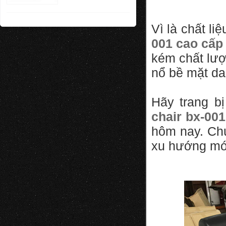
Vì là chất l
001 cao cấp
kém chất lượ
nổ bề mặt da
Hãy trang b
chair bx-00
hôm nay. Ch
xu hướng mới