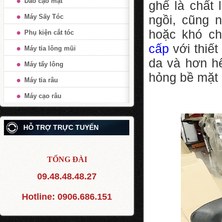
Dao cạo mặt
ghế là chất
Máy Sấy Tóc
ngồi, cũng 
hoặc khó ch
Phụ kiện cắt tóc
cấp
với thiết
Máy tỉa lông mũi
da và hơn h
Máy tẩy lông
hỏng bề mặt 
Máy tỉa râu
Máy cạo râu
HỖ TRỢ TRỰC TUYẾN
TỔNG ĐÀI
09.48.48.48.27
Hotline:
0906.686.151