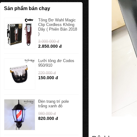
Sản phẩm bán chạy
Tông Đơ Wahl Magic
Clip Cordless Không
Dây ( Phiên Bản 2018
)
3.000.000 đ
2.850.000 đ
Lưỡi tông đơ Codos
950/910
220.000 đ
150.000 đ
Đèn trang trí pole
trắng xanh đỏ
980.000 đ
820.000 đ