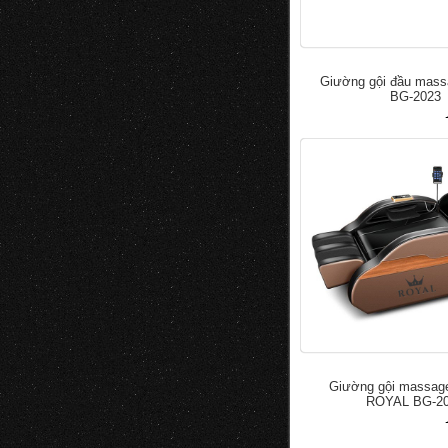
Giường gội đầu mas
BG-2023
đ
50.000
100.000
Giường gội massage
ROYAL BG-2
đ
50.000
100.000