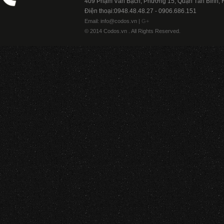
409 Phạm Văn Bạch, Phường 15, Quận Tân Bình,
Điện thoại:0948.48.48.27 - 0906.686.151
Email: info@codos.vn |
G+
© 2014 Codos.vn . All Rights Reserved.