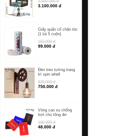
3.500.000 đ
3.100.000 đ
Giấy quấn cổ chặn tóc
(1 túi 5 cuộn)
150.000 đ
99.000 đ
Đèn treo tường trang
trí spin whell
820.000 đ
750.000 đ
Vòng cao su chống
trợt cho tông đơ
100.000 đ
48.000 đ