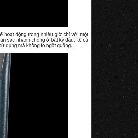
ể hoạt động trong nhiều giờ chỉ với một
bạn sạc nhanh chóng ở bất kỳ đâu, kể cả
i sử dụng mà không lo ngắt quãng.