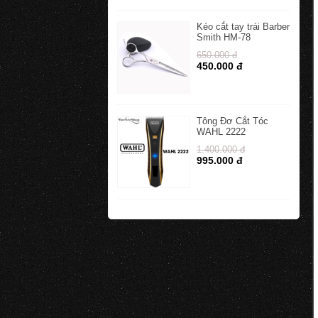
Kéo cắt tay trái Barber
Smith HM-78
650.000 đ
450.000 đ
Tông Đơ Cắt Tóc
WAHL 2222
1.400.000 đ
995.000 đ