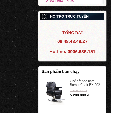
Sản phẩm khác
HỖ TRỢ TRỰC TUYẾN
TỔNG ĐÀI
09.48.48.48.27
Hotline:
0906.686.151
Sản phẩm bán chạy
Ghế cắt tóc nam
Barber Chair BX-002
7.400.000 đ
5.200.000 đ