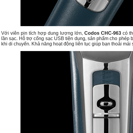
Với viên pin tích hợp dung lượng lớn,
Codos CHC-963
có th
lần sạc. Hỗ trợ cổng sạc USB tiện dụng, sản phẩm cho phép 
khi di chuyển. Khả năng hoạt động liên tục giúp bạn thoải má