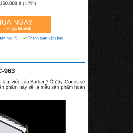
150.000 ₫
(12%)
MUA NGAY
am kết giá tốt nhất)
tận nơi (*)
Thanh toán đảm bảo
C-963
ụ làm việc của Barber ? Ở đây, Codos sẽ
ản phẩm này sẽ là mẫu sản phẩm hoàn