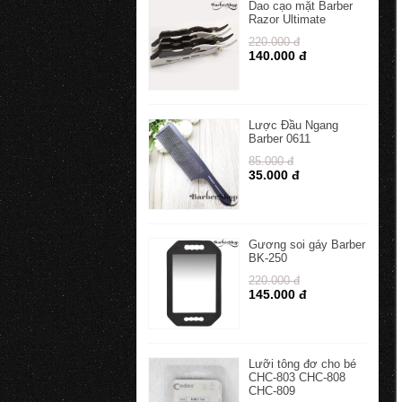
Dao cạo mặt Barber
Razor Ultimate
220.000 đ
140.000 đ
Lược Đầu Ngang
Barber 0611
85.000 đ
35.000 đ
Gương soi gáy Barber
BK-250
220.000 đ
145.000 đ
Lưỡi tông đơ cho bé
CHC-803 CHC-808
CHC-809