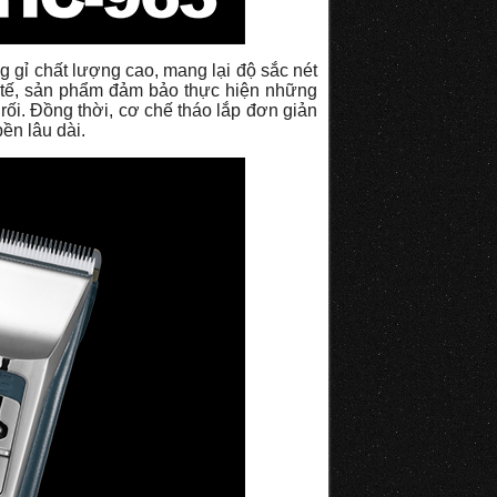
 gỉ chất lượng cao, mang lại độ sắc nét
nh tế, sản phẩm đảm bảo thực hiện những
rối. Đồng thời, cơ chế tháo lắp đơn giản
ền lâu dài.