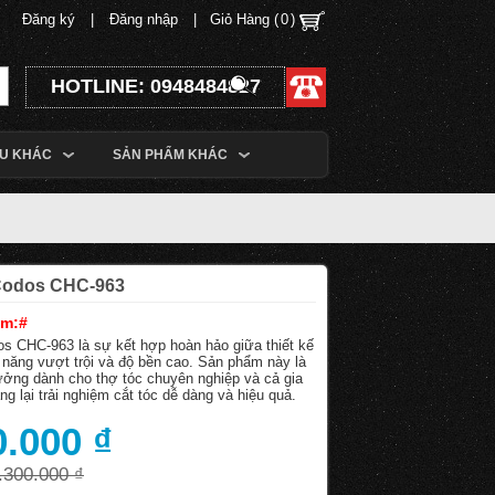
Đăng ký
|
Đăng nhập
|
Giỏ Hàng (
0
)
HOTLINE: 0948484827
ỆU KHÁC
SẢN PHẨM KHÁC
Codos CHC-963
ẩm:#
s CHC-963 là sự kết hợp hoàn hảo giữa thiết kế
u năng vượt trội và độ bền cao. Sản phẩm này là
tưởng dành cho thợ tóc chuyên nghiệp và cả gia
ng lại trải nghiệm cắt tóc dễ dàng và hiệu quả.
0.000 ₫
.300.000 ₫