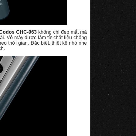
 Codos CHC-963
không chỉ đẹp mắt mà
dài. Vỏ máy được làm từ chất liệu chống
o thời gian. Đặc biệt, thiết kế nhỏ nhẹ
ch.