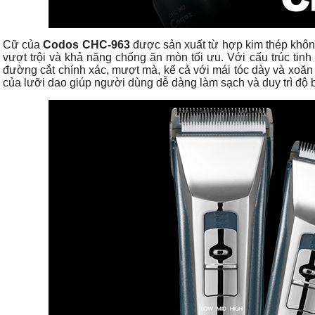
Cữ của
Codos CHC-963
được sản xuất từ hợp kim thép không
vượt trội và khả năng chống ăn mòn tối ưu. Với cấu trúc ti
đường cắt chính xác, mượt mà, kể cả với mái tóc dày và xoăn 
của lưỡi dao giúp người dùng dễ dàng làm sạch và duy trì độ b