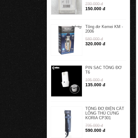
230.000 đ
150.000 đ
Tông đơ Kemei KM -
2006
580.000 đ
320.000 đ
PIN SẠC TÔNG ĐƠ
T6
195.000 đ
135.000 đ
TÔNG ĐƠ ĐIỆN CẮT
LÔNG THÚ CƯNG
KORIA CP301
795.000 đ
590.000 đ