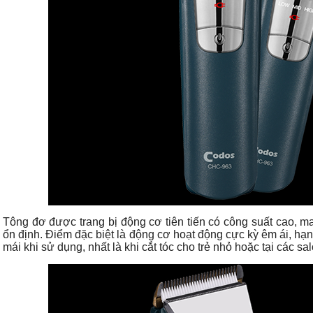
Tông đơ được trang bị động cơ tiên tiến có công suất cao, m
ổn định. Điểm đặc biệt là động cơ hoạt động cực kỳ êm ái, hạn 
mái khi sử dụng, nhất là khi cắt tóc cho trẻ nhỏ hoặc tại các s