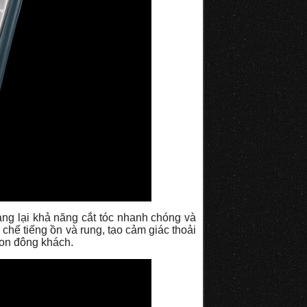
ang lại khả năng cắt tóc nhanh chóng và
chế tiếng ồn và rung, tạo cảm giác thoải
alon đông khách.