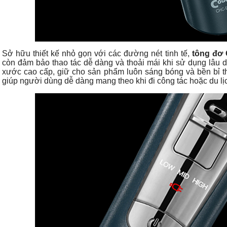
Sở hữu thiết kế nhỏ gọn với các đường nét tinh tế,
tông đơ
còn đảm bảo thao tác dễ dàng và thoải mái khi sử dụng lâu 
xước cao cấp, giữ cho sản phẩm luôn sáng bóng và bền bỉ the
giúp người dùng dễ dàng mang theo khi đi công tác hoặc du lị