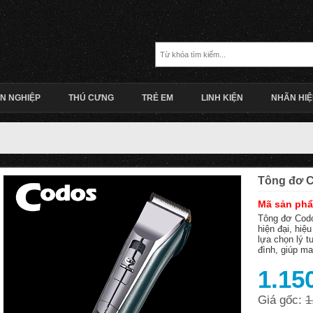
N NGHIỆP
THÚ CƯNG
TRẺ EM
LINH KIỆN
NHÃN HI
Tông đơ 
Mã sản ph
Tông đơ Codo
hiện đại, hiệ
lựa chọn lý 
đình, giúp ma
1.15
Giá gốc:
1