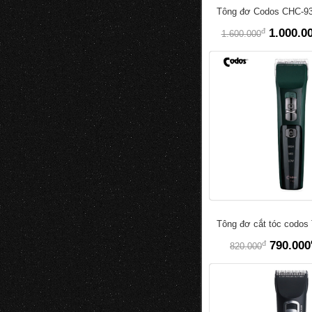
Tông đơ Codos CHC-9
đ
1.000.0
1.600.000
Tông đơ cắt tóc codos
đ
790.000
820.000