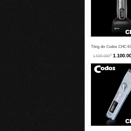
Tông đơ Codos CHC-9
đ
1.100.0
1.500.000