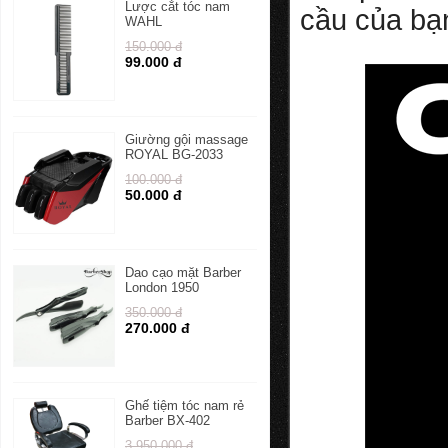
Lược cắt tóc nam
cầu của bạn
WAHL
150.000 đ
99.000 đ
Giường gội massage
ROYAL BG-2033
100.000 đ
50.000 đ
Dao cạo mặt Barber
London 1950
350.000 đ
270.000 đ
Ghế tiệm tóc nam rẻ
Barber BX-402
3.950.000 đ