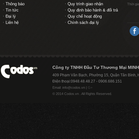
Thông báo
Quy trình giao nhận
Thời gi
Tin tức
Quy định bảo hành & đổi trả
Đại lý
Quy chế hoạt động
Liên hệ
Chính sách đại lý
Công ty TNHH Đầu Tư Thương Mại MINH
409 Phạm Văn Bạch, Phường 15, Quận Tân Bình,
Điện thoại:0948.48.48.27 - 0906.686.151
Email: info@codos.vn |
G+
© 2014 Codos.vn . All Rights Reserved.