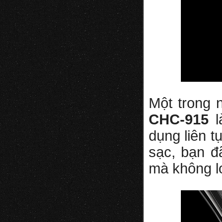
Một trong 
CHC-915
l
dụng liên t
sạc, bạn đ
mà không l