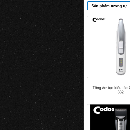
Sản phẩm tương tự
Tông đơ tạo kiểu tóc
332
đ
430.000
700.000