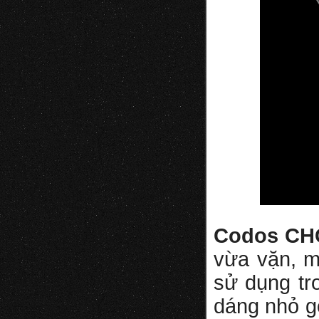
Codos CH
vừa vặn, m
sử dụng tr
dáng nhỏ gọ