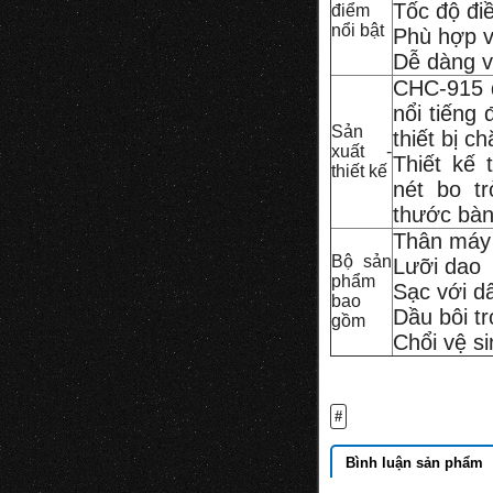
Tốc độ đi
điểm
nổi bật
Phù hợp v
Dễ dàng v
CHC-915 đ
nổi tiếng
Sản
thiết bị c
xuất -
Thiết kế 
thiết kế
nét bo t
thước bàn
Thân máy
Bộ sản
Lưỡi dao
phẩm
Sạc với dâ
bao
Dầu bôi t
gồm
Chổi vệ si
#
Bình luận sản phẩm