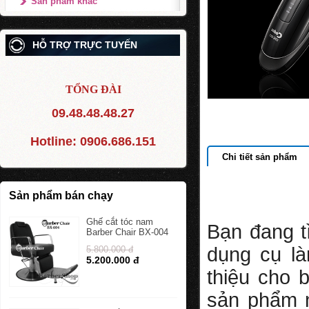
Sản phẩm khác
HỖ TRỢ TRỰC TUYẾN
TỔNG ĐÀI
09.48.48.48.27
Hotline:
0906.686.151
Chi tiết sản phẩm
Sản phẩm bán chạy
Ghế cắt tóc nam
Bạn đang t
Barber Chair BX-004
dụng cụ là
5.800.000 đ
5.200.000 đ
thiệu cho
sản phẩm 