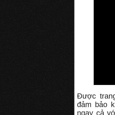
Được tran
đảm bảo k
ngay cả vớ