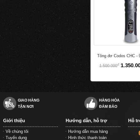
Tông đơ Codos CHC - 
đ
1.350.0
1.500.000
GIAO HÀNG
HÀNG HÓA
TẬN NƠI
ĐẢM BẢO
Giới thiệu
Hướng dẫn, hỗ trợ
Hỗ t
Về chúng tôi
Hướng dẫn mua hàng
Tuyển dụng
Hình thức thanh toán