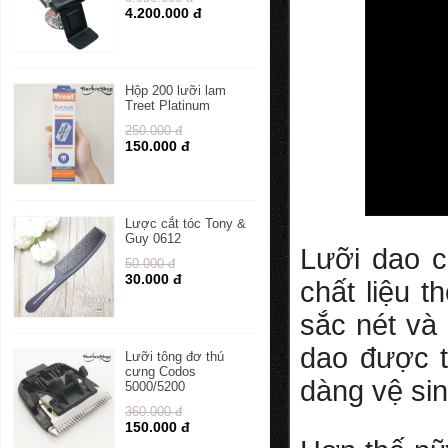
4.200.000 đ
Hộp 200 lưỡi lam
Treet Platinum
250.000 đ
150.000 đ
Lược cắt tóc Tony &
Guy 0612
Lưỡi dao 
50.000 đ
30.000 đ
chất liệu 
sắc nét và 
dao được t
Lưỡi tông đơ thú
cưng Codos
dàng vệ sin
5000/5200
360.000 đ
150.000 đ