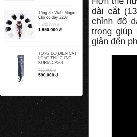
Hơn thế nữ
dài cắt (
Tông đơ Wahl Magic
Clip có dây 220v
chỉnh độ d
2.450.000 đ
trọng giúp
1.950.000 đ
giản đến ph
TÔNG ĐƠ ĐIỆN CẮT
LÔNG THÚ CƯNG
KORIA CP301
795.000 đ
590.000 đ