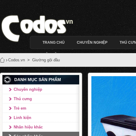
TRANG CHỦ
CHUYÊN NGHIỆP
THÚ CƯ
LIÊN HỆ
Codos.vn
>
Giường gội đầu
DANH MỤC SẢN PHẨM
Chuyên nghiệp
Thú cưng
Trẻ em
Linh kiện
Nhãn hiệu khác