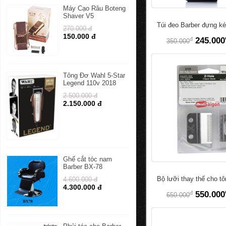
Máy Cạo Râu Boteng
Shaver V5
Túi đeo Barber đựng ké
270.000 đ
150.000 đ
đ
245.000
350.000
Tông Đơ Wahl 5-Star
Legend 110v 2018
2.500.000 đ
2.150.000 đ
Ghế cắt tóc nam
Barber BX-78
Bộ lưỡi thay thế cho t
4.600.000 đ
4.300.000 đ
đ
550.000
650.000