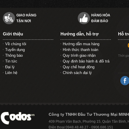
GIAO HÀNG
HÀNG HÓA
TẬN NƠI
ĐẢM BẢO
Giới thiệu
Hướng dẫn, hỗ trợ
Hỗ t
Về chúng tôi
Hướng dẫn mua hàng
Tuyển dụng
Hình thức thanh toán
Thông báo
Quy trình giao nhận
Thời gi
Tin tức
Quy định bảo hành & đổi trả
Đại lý
Quy chế hoạt động
Liên hệ
Chính sách đại lý
Công ty TNHH Đầu Tư Thương Mại MINH
409 Phạm Văn Bạch, Phường 15, Quận Tân Bình,
Điện thoại:0948.48.48.27 - 0906.686.151