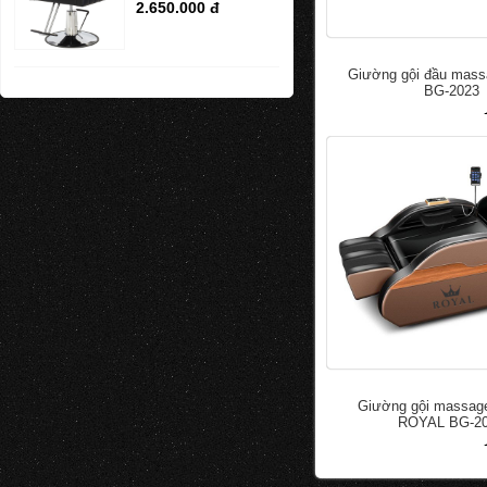
2.650.000 đ
Giường gội đầu mas
BG-2023
đ
50.000
100.000
Giường gội massage
ROYAL BG-2
đ
50.000
100.000