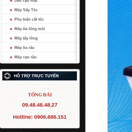
Dao cạo mặt
Máy Sấy Tóc
Phụ kiện cắt tóc
Máy tỉa lông mũi
Máy tẩy lông
Máy tỉa râu
Máy cạo râu
HỖ TRỢ TRỰC TUYẾN
TỔNG ĐÀI
09.48.48.48.27
Hotline:
0906.686.151