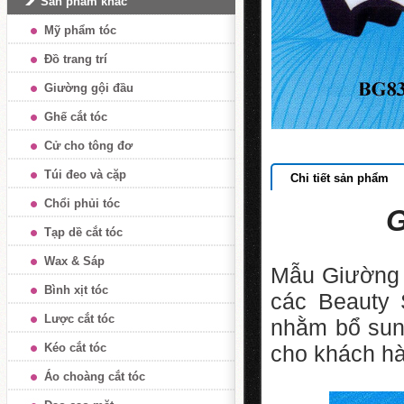
Sản phẩm khác
Mỹ phẩm tóc
Đồ trang trí
Giường gội đầu
Ghế cắt tóc
Cử cho tông đơ
Túi đeo và cặp
Chi tiết sản phẩm
Chổi phủi tóc
G
Tạp dề cắt tóc
Wax & Sáp
Mẫu Giường 
Bình xịt tóc
các Beauty 
Lược cắt tóc
nhằm bổ sun
Kéo cắt tóc
cho khách hà
Áo choàng cắt tóc