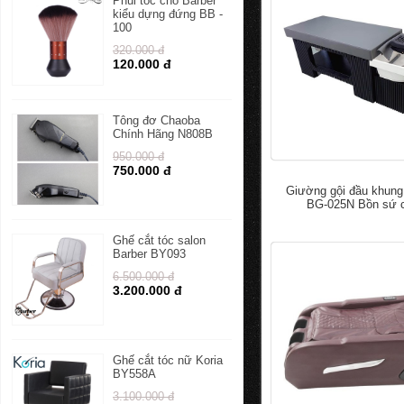
Phủi tóc cho Barber
kiểu dựng đứng BB -
100
320.000 đ
120.000 đ
Tông đơ Chaoba
Chính Hãng N808B
950.000 đ
750.000 đ
Giường gội đầu khung
BG-025N Bồn sứ 
đ
5.000.0
7.000.000
Ghế cắt tóc salon
Barber BY093
6.500.000 đ
3.200.000 đ
Ghế cắt tóc nữ Koria
BY558A
3.100.000 đ