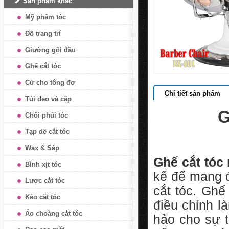
Sản phẩm khác
Mỹ phẩm tóc
Đồ trang trí
Giường gội đầu
Ghế cắt tóc
Cử cho tông đơ
Chi tiết sản phẩm
Túi đeo và cặp
G
Chổi phủi tóc
Tạp dề cắt tóc
Wax & Sáp
Ghế cắt tóc
Bình xịt tóc
kế để mang đ
Lược cắt tóc
cắt tóc. Ghế
Kéo cắt tóc
điều chỉnh 
Áo choàng cắt tóc
hảo cho sự t