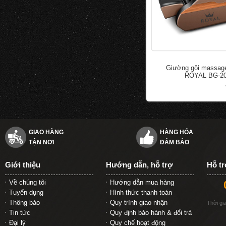
Giường gội massage
ROYAL BG-2
đ
50.000
100.000
GIAO HÀNG
HÀNG HÓA
TẬN NƠI
ĐẢM BẢO
Giới thiệu
Hướng dẫn, hỗ trợ
Hỗ t
Về chúng tôi
Hướng dẫn mua hàng
Tuyển dụng
Hình thức thanh toán
Thông báo
Quy trình giao nhận
Thời gi
Tin tức
Quy định bảo hành & đổi trả
Đại lý
Quy chế hoạt động