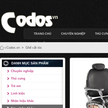
TRANG CHỦ
CHUYÊN NGHIỆP
THÚ CƯ
LIÊN HỆ
Codos.vn
>
Ghế cắt tóc
DANH MỤC SẢN PHẨM
Chuyên nghiệp
Thú cưng
Trẻ em
Linh kiện
Nhãn hiệu khác