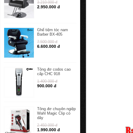
3.210.000 đ
2.950.000 đ
Ghế tiệm tóc nam
Barber BX-405
7.500.000 đ
6.600.000 đ
Tông đơ codos cao
cấp CHC 918
1.400.000 đ
900.000 đ
Tông đơ chuyên ngiệp
Wahl Magic Clip có
dây
2.450.000 đ
1.990.000 đ