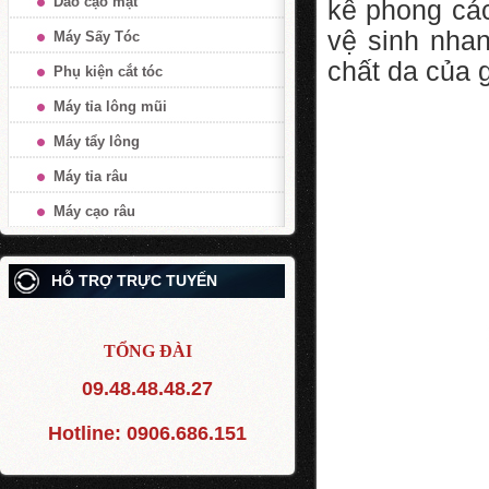
Dao cạo mặt
kế phong các
vệ sinh nha
Máy Sấy Tóc
chất da của 
Phụ kiện cắt tóc
Máy tỉa lông mũi
Máy tẩy lông
Máy tỉa râu
Máy cạo râu
HỖ TRỢ TRỰC TUYẾN
TỔNG ĐÀI
09.48.48.48.27
Hotline:
0906.686.151