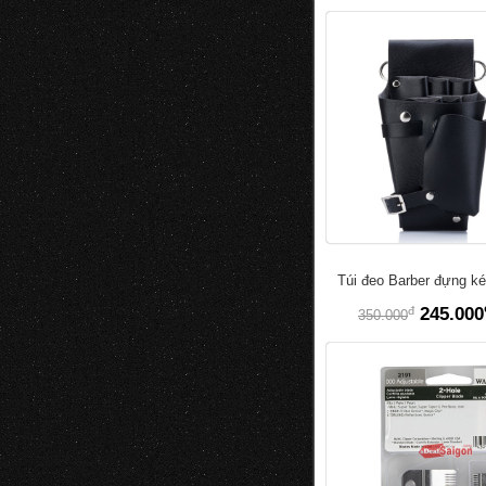
Túi đeo Barber đựng ké
đ
245.000
350.000