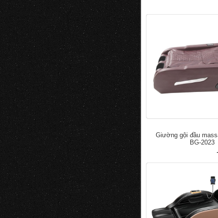
đ
5.000.0
7.000.000
Giường gội đầu mas
BG-2023
đ
50.000
100.000