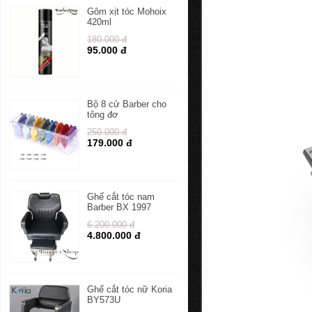
Gôm xịt tóc Mohoix
420ml
180.000 đ
95.000 đ
Bộ 8 cử Barber cho
tông đơ
250.000 đ
179.000 đ
Ghế cắt tóc nam
Barber BX 1997
6.200.000 đ
4.800.000 đ
Ghế cắt tóc nữ Koria
BY573U