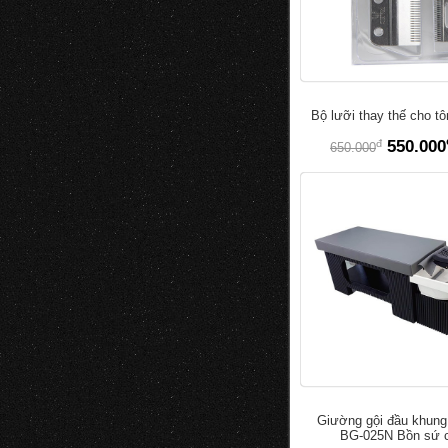
Bộ lưỡi thay thế cho t
đ
550.000
650.000
Giường gội đầu khung
BG-025N Bồn sứ 