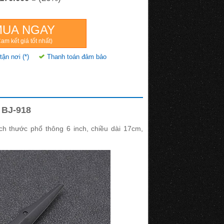
MUA NGAY
am kết giá tốt nhất)
tận nơi (*)
Thanh toán đảm bảo
 BJ-918
ích thước phổ thông 6 inch, chiều dài 17cm,