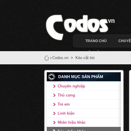
TRANG CHỦ
CHUYÊ
LIÊN HỆ
Codos.vn
>
Kéo cắt tóc
DANH MỤC SẢN PHẨM
Chuyên nghiệp
Thú cưng
Trẻ em
Linh kiện
Nhãn hiệu khác