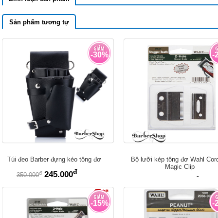
Sản phẩm tương tự
-30%
-
Túi đeo Barber đựng kéo tông đơ
Bộ lưỡi kép tông đơ Wahl Cor
Magic Clip
đ
đ
245.000
350.000
đ
đ
550.000
750.000
-15%
-