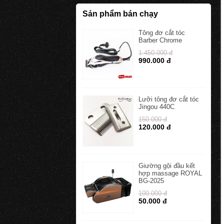
Sản phẩm bán chạy
Tông đơ cắt tóc
Barber Chrome
1.450.000 đ
990.000 đ
Lưỡi tông đơ cắt tóc
Jingou 440C
150.000 đ
120.000 đ
Giường gội đầu kết
hợp massage ROYAL
BG-2025
100.000 đ
50.000 đ