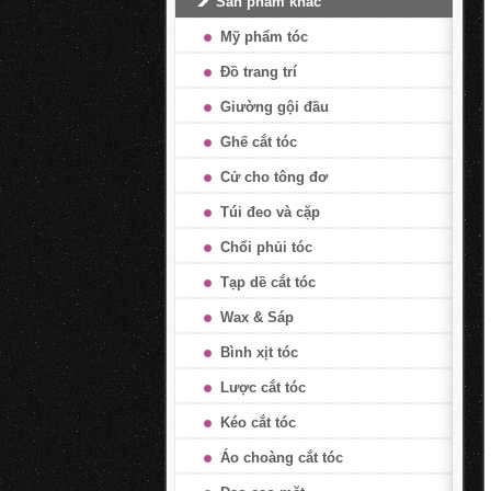
Sản phẩm khác
Mỹ phẩm tóc
Đồ trang trí
Giường gội đầu
Ghế cắt tóc
Cử cho tông đơ
Túi đeo và cặp
Chổi phủi tóc
Tạp dề cắt tóc
Wax & Sáp
Bình xịt tóc
Lược cắt tóc
Kéo cắt tóc
Áo choàng cắt tóc