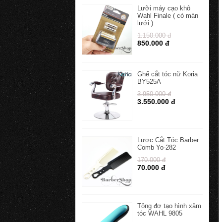
Lưỡi máy cạo khô
Wahl Finale ( có màn
lưới )
1.150.000 đ
850.000 đ
Ghế cắt tóc nữ Koria
BY525A
3.950.000 đ
3.550.000 đ
Lược Cắt Tóc Barber
Comb Yo-282
170.000 đ
70.000 đ
Tông đơ tạo hình xăm
tóc WAHL 9805