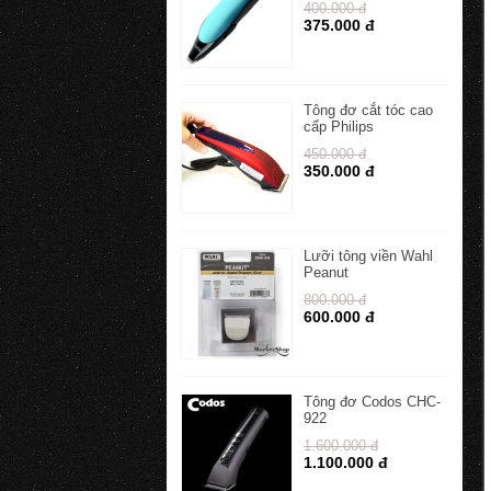
400.000 đ
375.000 đ
Tông đơ cắt tóc cao
cấp Philips
450.000 đ
350.000 đ
Lưỡi tông viền Wahl
Peanut
800.000 đ
600.000 đ
Tông đơ Codos CHC-
922
1.600.000 đ
1.100.000 đ