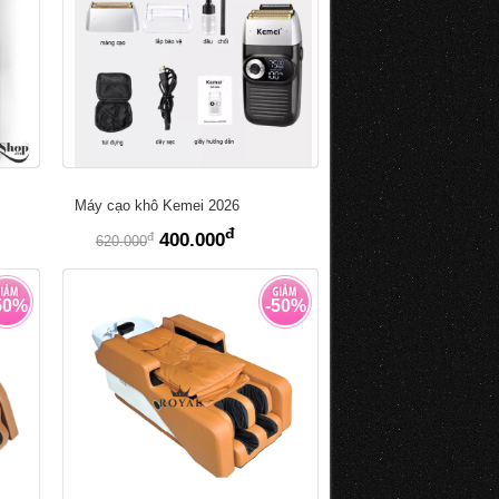
Máy cạo khô Kemei 2026
đ
đ
400.000
620.000
50%
-50%