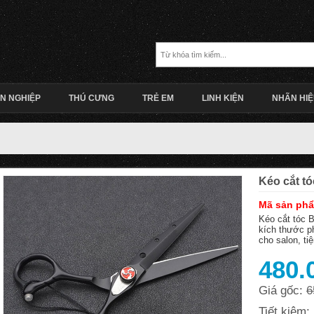
N NGHIỆP
THÚ CƯNG
TRẺ EM
LINH KIỆN
NHÃN HI
Kéo cắt t
Mã sản ph
Kéo cắt tóc B
kích thước p
cho salon, ti
480.
Giá gốc:
6
Tiết kiệm: