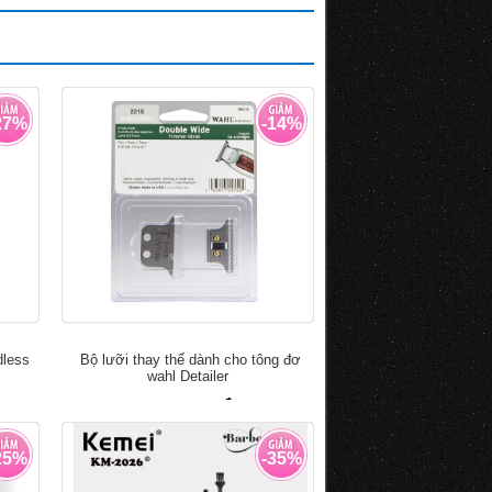
27%
-14%
dless
Bộ lưỡi thay thế dành cho tông đơ
wahl Detailer
đ
đ
690.000
800.000
25%
-35%