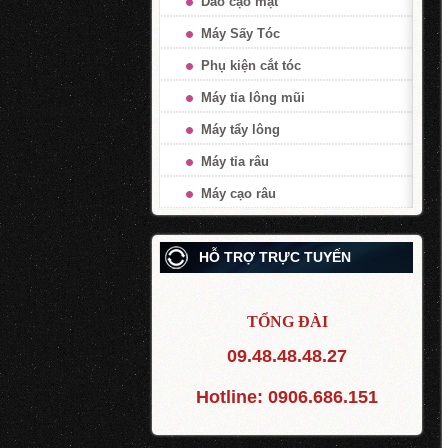
Dao cạo mặt
Máy Sấy Tóc
Phụ kiện cắt tóc
Máy tỉa lông mũi
Máy tẩy lông
Máy tỉa râu
Máy cạo râu
HỖ TRỢ TRỰC TUYẾN
TỔNG ĐÀI
09.48.48.48.27
Hotline:
0906.686.151