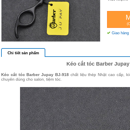
(C
Giao hàng 
Chi tiết sản phẩm
Kéo cắt tóc Barber Jupay
Kéo cắt tóc Barber Jupay BJ-918
chất liệu thép Nhật cao cấp, k
chuyên dùng cho salon, tiệm tóc.