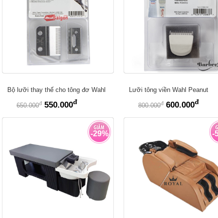
Bộ lưỡi thay thế cho tông đơ Wahl
Lưỡi tông viền Wahl Peanut
đ
đ
đ
đ
550.000
600.000
650.000
800.000
-29%
-