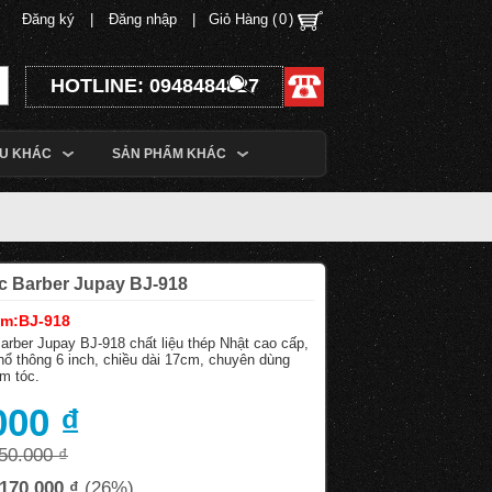
Đăng ký
|
Đăng nhập
|
Giỏ Hàng (
0
)
HOTLINE: 0948484827
ỆU KHÁC
SẢN PHẨM KHÁC
óc Barber Jupay BJ-918
ẩm:BJ-918
arber Jupay BJ-918 chất liệu thép Nhật cao cấp,
hổ thông 6 inch, chiều dài 17cm, chuyên dùng
ệm tóc.
000 ₫
50.000 ₫
170.000 ₫
(26%)