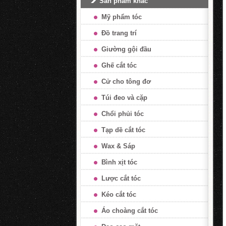
Sản phẩm khác
Mỹ phẩm tóc
Đồ trang trí
Giường gội đầu
Ghế cắt tóc
Cử cho tông đơ
Túi đeo và cặp
Chổi phủi tóc
Tạp dề cắt tóc
Wax & Sáp
Bình xịt tóc
Lược cắt tóc
Kéo cắt tóc
Áo choàng cắt tóc