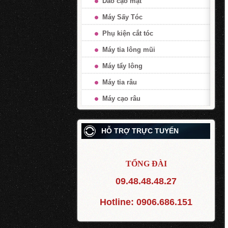
Dao cạo mặt
Máy Sấy Tóc
Phụ kiện cắt tóc
Máy tỉa lông mũi
Máy tẩy lông
Máy tỉa râu
Máy cạo râu
HỖ TRỢ TRỰC TUYẾN
TỔNG ĐÀI
09.48.48.48.27
Hotline:
0906.686.151