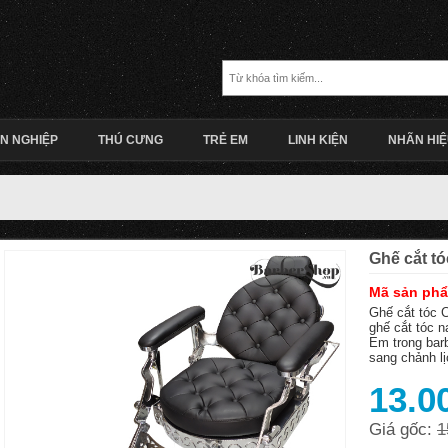
N NGHIỆP
THÚ CƯNG
TRẺ EM
LINH KIỆN
NHÃN HI
Ghế cắt t
Mã sản ph
Ghế cắt tóc 
ghế cắt tóc 
Em trong bar
sang chảnh lị
13.0
Giá gốc:
1