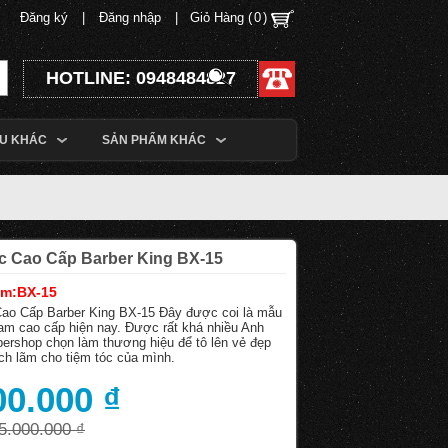
Đăng ký
|
Đăng nhập
|
Giỏ Hàng (
0
)
HOTLINE: 0948484827
ỆU KHÁC
SẢN PHẨM KHÁC
óc Cao Cấp Barber King BX-15
ẩm:BX-15
Cao Cấp Barber King BX-15 Đây được coi là mẫu
nam cao cấp hiện nay. Được rất khá nhiều Anh
bershop chọn làm thương hiệu để tô lên vẻ đẹp
ch lãm cho tiệm tóc của mình.
00.000 ₫
5.000.000 ₫