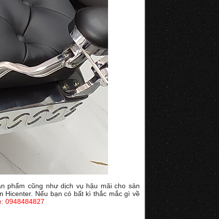
ản phẩm cũng như dịch vụ hậu mãi cho sản
 Hicenter. Nếu bạn có bất kì thắc mắc gì về
ne: 0948484827