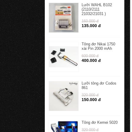
Lưỡi WAHL B102
(2110/2111
21032/21031 )
160.000 đ
135.000 đ
Tông đơ Nikai 1750
xài Pin 2000 mAh
600.000 đ
400.000 đ
Lưỡi tông đơ Codos
861
320.000 đ
150.000 đ
Tông đơ Kemei 5020
320.000 đ