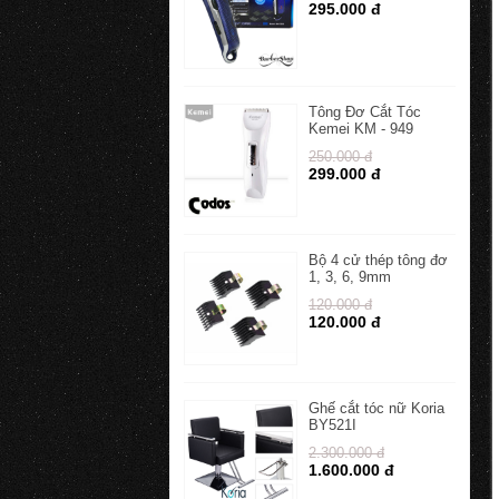
295.000 đ
Tông Đơ Cắt Tóc
Kemei KM - 949
250.000 đ
299.000 đ
Bộ 4 cử thép tông đơ
1, 3, 6, 9mm
120.000 đ
120.000 đ
Ghế cắt tóc nữ Koria
BY521I
2.300.000 đ
1.600.000 đ