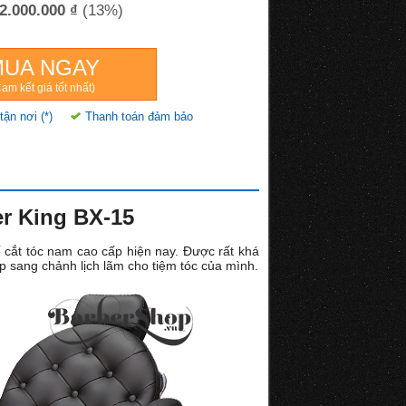
2.000.000 ₫
(13%)
MUA NGAY
am kết giá tốt nhất)
tận nơi (*)
Thanh toán đảm bảo
er King BX-15
cắt tóc nam cao cấp hiện nay. Được rất khá
p sang chảnh lịch lãm cho tiệm tóc của mình.