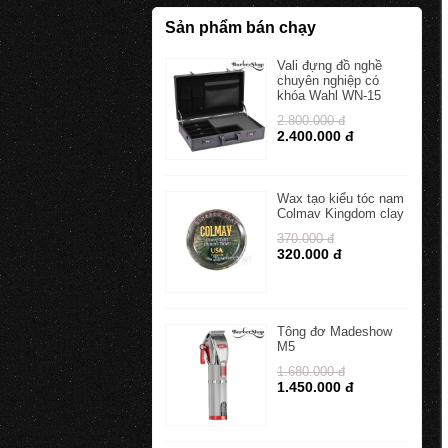
Sản phẩm bán chạy
Vali đựng đồ nghề
chuyên nghiệp có
khóa Wahl WN-15
2.800.000 đ
2.400.000 đ
Wax tạo kiểu tóc nam
Colmav Kingdom clay
370.000 đ
320.000 đ
Tông đơ Madeshow
M5
1.680.000 đ
1.450.000 đ