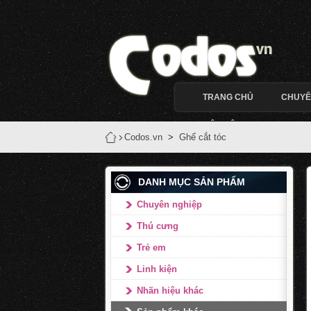
TRANG CHỦ
CHUYÊ
LIÊN HỆ
Codos.vn
>
Ghế cắt tóc
DANH MỤC SẢN PHẨM
Chuyên nghiệp
Thú cưng
Trẻ em
Linh kiện
Nhãn hiệu khác