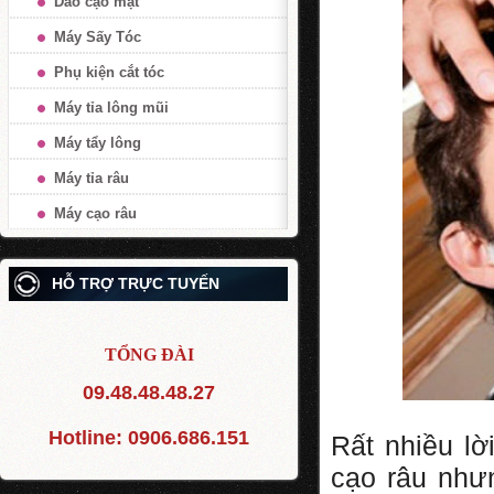
Dao cạo mặt
Máy Sấy Tóc
Phụ kiện cắt tóc
Máy tỉa lông mũi
Máy tẩy lông
Máy tỉa râu
Máy cạo râu
HỖ TRỢ TRỰC TUYẾN
TỔNG ĐÀI
09.48.48.48.27
Hotline:
0906.686.151
Rất nhiều l
cạo râu như