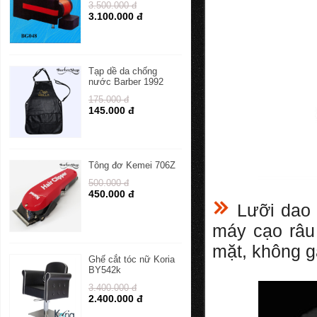
3.500.000 đ
3.100.000 đ
Tạp dề da chống
nước Barber 1992
175.000 đ
145.000 đ
Tông đơ Kemei 706Z
500.000 đ
450.000 đ
Lưỡi dao c
máy cạo râu 
mặt, không gâ
Ghế cắt tóc nữ Koria
BY542k
3.400.000 đ
2.400.000 đ