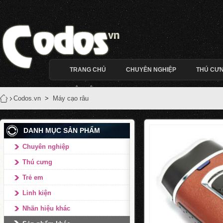
TRANG CHỦ
CHUYÊN NGHIỆP
THÚ CƯ
LIÊN HỆ
Codos.vn
>
Máy cạo râu
DANH MỤC SẢN PHẨM
Chuyên nghiệp
Thú cưng
Trẻ em
Linh kiện
Nhãn hiệu khác