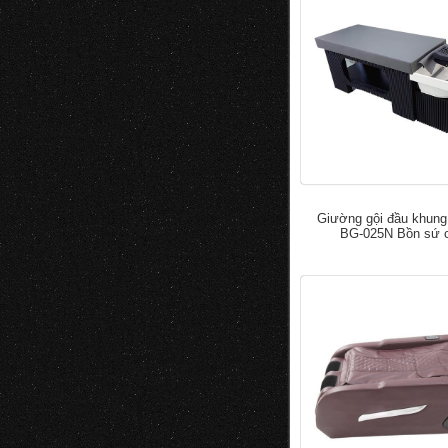
Giường gội đầu khung
BG-025N Bồn sứ 
đ
5.000.0
7.000.000