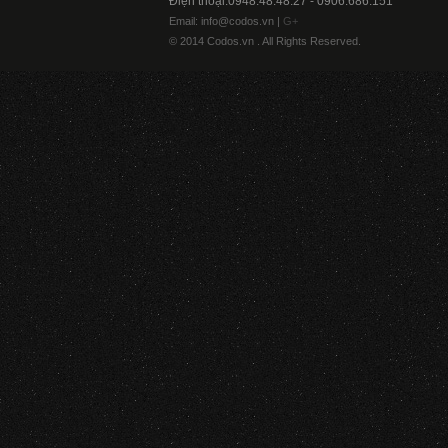
Điện thoại:0948.48.48.27 - 0906.686.151
Email: info@codos.vn |
G+
© 2014 Codos.vn . All Rights Reserved.