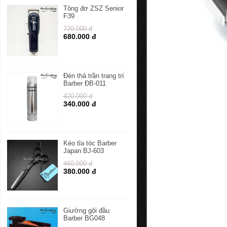
Tông đơ ZSZ Senior
F39
720.000 đ
680.000 đ
Đèn thả trần trang trí
Barber ĐB-011
420.000 đ
340.000 đ
Kéo tỉa tóc Barber
Japan BJ-603
460.000 đ
380.000 đ
Giường gội đầu
Barber BG048