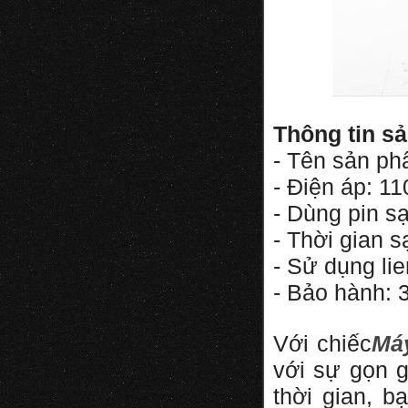
Thông tin s
- Tên sản p
- Điện áp: 1
- Dùng pin s
- Thời gian s
- Sử dụng lie
- Bảo hành: 3 
Với chiếc
Má
với sự gọn g
thời gian, 