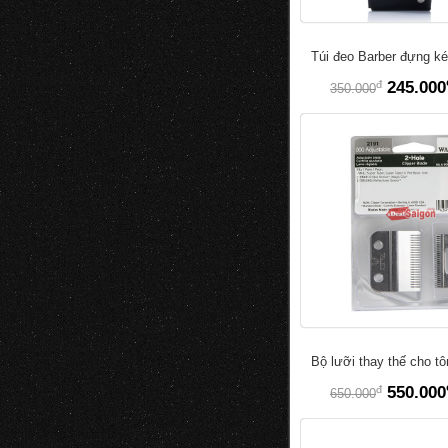
Túi đeo Barber đựng ké
đ
245.000
350.000
Bộ lưỡi thay thế cho t
đ
550.000
650.000