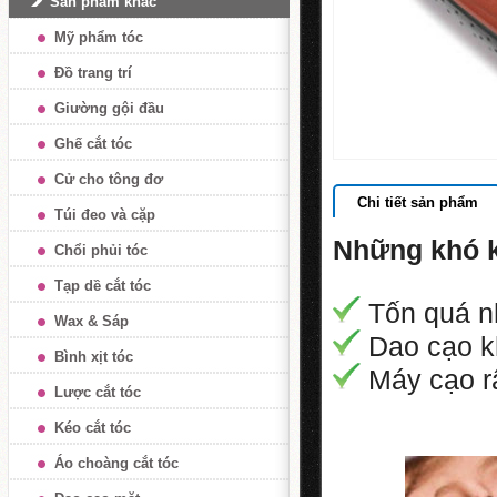
Sản phẩm khác
Mỹ phẩm tóc
Đồ trang trí
Giường gội đầu
Ghế cắt tóc
Cử cho tông đơ
Chi tiết sản phẩm
Túi đeo và cặp
Những khó k
Chổi phủi tóc
Tạp dề cắt tóc
Tốn quá nh
Wax & Sáp
Dao cạo kh
Bình xịt tóc
Máy cạo râ
Lược cắt tóc
Kéo cắt tóc
Áo choàng cắt tóc