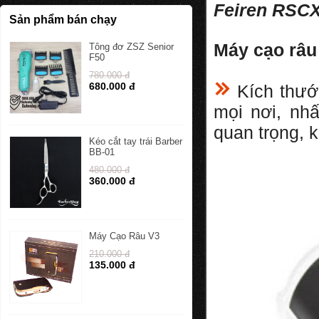
Feiren RSC
Sản phẩm bán chạy
Máy cạo râu
Tông đơ ZSZ Senior
F50
780.000 đ
680.000 đ
Kích thướ
mọi nơi, nhấ
quan trọng, 
Kéo cắt tay trái Barber
BB-01
480.000 đ
360.000 đ
Máy Cạo Râu V3
210.000 đ
135.000 đ