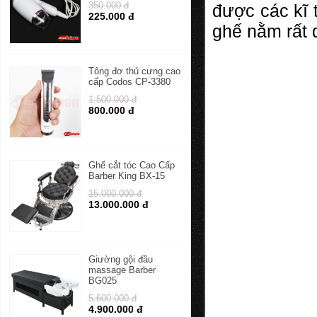
350.000 đ
được các kĩ 
225.000 đ
ghế nằm rất 
Tông đơ thú cưng cao
cấp Codos CP-3380
1.500.000 đ
800.000 đ
Ghế cắt tóc Cao Cấp
Barber King BX-15
15.000.000 đ
13.000.000 đ
Giường gội đầu
massage Barber
BG025
5.600.000 đ
4.900.000 đ