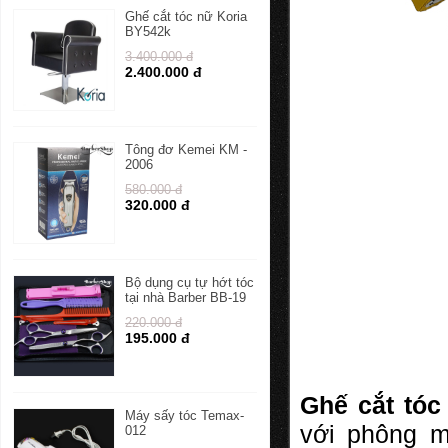
Ghế cắt tóc nữ Koria
BY542k
3.400.000 đ
2.400.000 đ
Tông đơ Kemei KM -
2006
580.000 đ
320.000 đ
Bộ dụng cụ tự hớt tóc
tại nhà Barber BB-19
220.000 đ
195.000 đ
Ghế cắt tó
Máy sấy tóc Temax-
với phông m
012