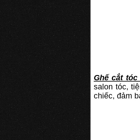
Ghế cắt tó
salon tóc, t
chiếc, đảm bả