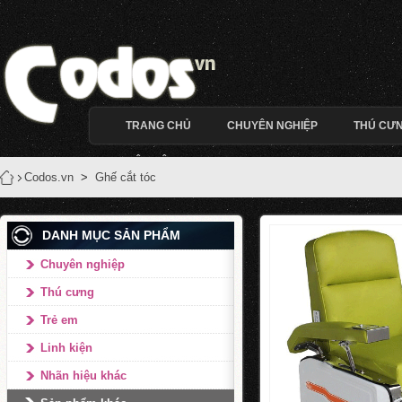
TRANG CHỦ
CHUYÊN NGHIỆP
THÚ CƯ
LIÊN HỆ
Codos.vn
>
Ghế cắt tóc
DANH MỤC SẢN PHẨM
Chuyên nghiệp
Thú cưng
Trẻ em
Linh kiện
Nhãn hiệu khác