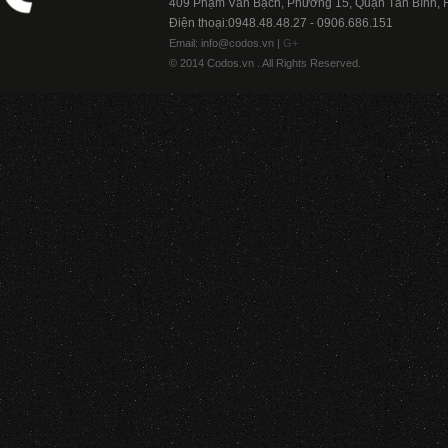
409 Phạm Văn Bạch, Phường 15, Quận Tân Bình,
Điện thoại:0948.48.48.27 - 0906.686.151
Email: info@codos.vn |
G+
© 2014 Codos.vn . All Rights Reserved.