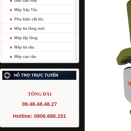
Dao cạo mặt
Máy Sấy Tóc
Phụ kiện cắt tóc
Máy tỉa lông mũi
Máy tẩy lông
Máy tỉa râu
Máy cạo râu
HỖ TRỢ TRỰC TUYẾN
TỔNG ĐÀI
09.48.48.48.27
Hotline:
0906.686.151