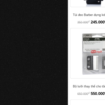
Túi đeo Barber đựng ké
đ
245.000
350.000
Bộ lưỡi thay thế cho t
đ
550.000
650.000