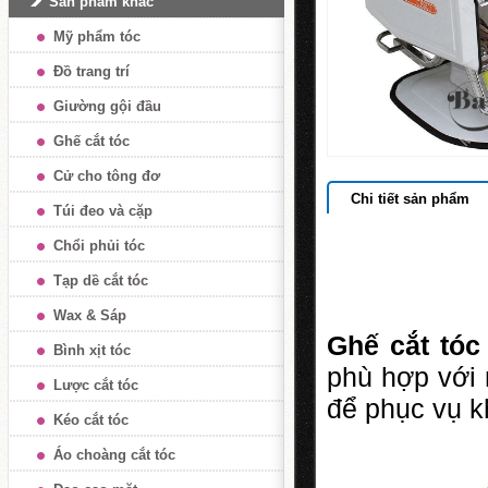
Sản phẩm khác
Mỹ phẩm tóc
Đồ trang trí
Giường gội đầu
Ghế cắt tóc
Cử cho tông đơ
Chi tiết sản phẩm
Túi đeo và cặp
Chổi phủi tóc
Tạp dề cắt tóc
Wax & Sáp
Ghế cắt tó
Bình xịt tóc
phù hợp với 
Lược cắt tóc
để phục vụ k
Kéo cắt tóc
Áo choàng cắt tóc