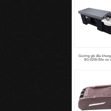
Giường gội đầu khung
BG-025N Bồn sứ 
đ
5.000.0
7.000.000