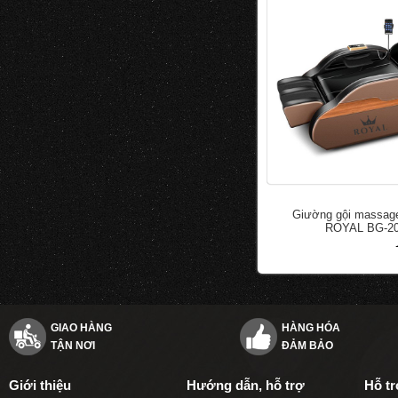
Giường gội massage
ROYAL BG-2
đ
50.000
100.000
GIAO HÀNG
HÀNG HÓA
TẬN NƠI
ĐẢM BẢO
Giới thiệu
Hướng dẫn, hỗ trợ
Hỗ t