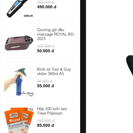
590.000 đ
490.000 đ
Giường gội đầu
massage ROYAL BG-
2023
100.000 đ
50.000 đ
Bình xịt Toni & Guy
nhôm 300ml A5
80.000 đ
55.000 đ
Hộp 100 lưỡi lam
Treet Platinum
160.000 đ
85.000 đ