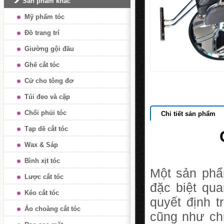
Sản phẩm khác
Mỹ phẩm tóc
Đồ trang trí
Giường gội đầu
Ghế cắt tóc
Cử cho tông đơ
Túi đeo và cặp
Chổi phủi tóc
Chi tiết sản phẩm
Tạp dề cắt tóc
Wax & Sáp
Bình xịt tóc
Một sản phẩ
Lược cắt tóc
đặc biệt qu
Kéo cắt tóc
quyết định t
Áo choàng cắt tóc
cũng như chi