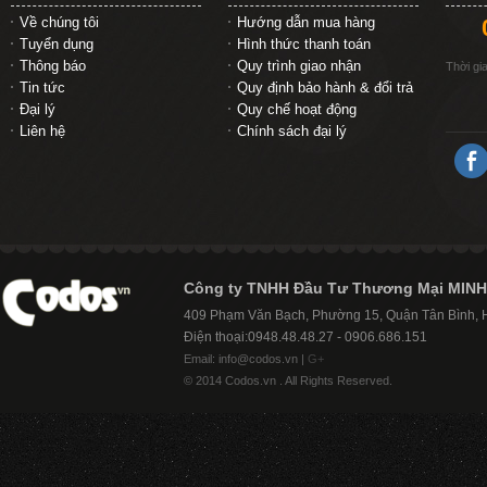
Về chúng tôi
Hướng dẫn mua hàng
Tuyển dụng
Hình thức thanh toán
Thông báo
Quy trình giao nhận
Thời gi
Tin tức
Quy định bảo hành & đổi trả
Đại lý
Quy chế hoạt động
Liên hệ
Chính sách đại lý
Công ty TNHH Đầu Tư Thương Mại MINH
409 Phạm Văn Bạch, Phường 15, Quận Tân Bình,
Điện thoại:0948.48.48.27 - 0906.686.151
Email: info@codos.vn |
G+
© 2014 Codos.vn . All Rights Reserved.