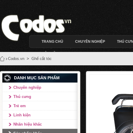
TRANG CHỦ
CHUYÊN NGHIỆP
THÚ CƯ
LIÊN HỆ
Codos.vn
>
Ghế cắt tóc
DANH MỤC SẢN PHẨM
Chuyên nghiệp
Thú cưng
Trẻ em
Linh kiện
Nhãn hiệu khác