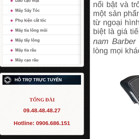
Dao cạo mặt
nổi bật và t
Máy Sấy Tóc
một sản phẩm
Phụ kiện cắt tóc
từ ngoại hìn
biệt là giá 
Máy tỉa lông mũi
nam Barber
Máy tẩy lông
lòng mọi khá
Máy tỉa râu
Máy cạo râu
HỖ TRỢ TRỰC TUYẾN
TỔNG ĐÀI
09.48.48.48.27
Hotline:
0906.686.151