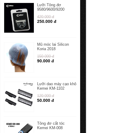
Lưỡi Tông đơ
9580/9600/9200
420.000 đ
250.000 đ
Mũ móc lai Silicon
Koria 2018
150.000 đ
90.000 đ
Lưỡi dao máy cạo khô
Kemei KM-1102
120.000 đ
50.000 đ
Tông đơ cắt tóc
Kemei KM-008