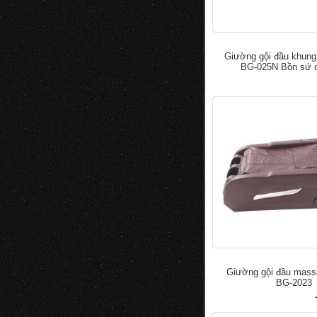
Giường gội đầu khung
BG-025N Bồn sứ 
đ
5.000.0
7.000.000
Giường gội đầu mas
BG-2023
đ
50.000
100.000