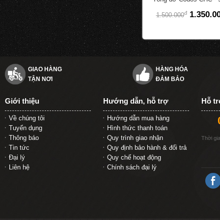
đ
1.350.0
1.500.000
GIAO HÀNG
HÀNG HÓA
TẬN NƠI
ĐẢM BẢO
Giới thiệu
Hướng dẫn, hỗ trợ
Hỗ t
Về chúng tôi
Hướng dẫn mua hàng
Tuyển dụng
Hình thức thanh toán
Thông báo
Quy trình giao nhận
Thời gi
Tin tức
Quy định bảo hành & đổi trả
Đại lý
Quy chế hoạt động
Liên hệ
Chính sách đại lý