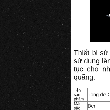
Thiết bị s
sử dụng lên
tục cho nh
quãng.
Tên
Tông đơ 
sản
phẩm
Màu
Đen
sắc