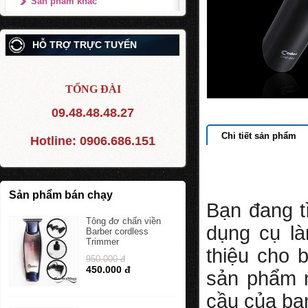
Sản phẩm khác
HỖ TRỢ TRỰC TUYẾN
TỔNG ĐÀI
09.48.48.48.27
Chi tiết sản phẩm
Hotline:
0906.686.151
Sản phẩm bán chạy
Bạn đang t
Tông đơ chấn viền
dụng cụ là
Barber cordless
Trimmer
thiệu cho
950.000 đ
450.000 đ
sản phẩm 
cầu của bạn