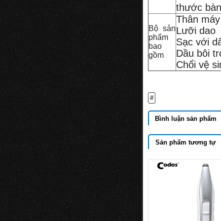
thước bàn
Thân máy
Bộ sản
Lưỡi dao
phẩm
Sạc với dâ
bao
Dầu bôi t
gồm
Chổi vệ si
#
Bình luận sản phẩm
Sản phẩm tương tự