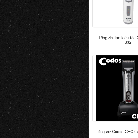
Tông đơ tạo kiểu tóc
332
đ
430.000
700.000
Tông đơ Codos CHC-9