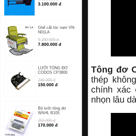
3.100.000 đ
Ghế cắt tóc nam VN-
N01LA
9.200.000 đ
7.800.000 đ
Tông đơ 
LƯỠI TÔNG ĐƠ
CODOS CP3800
thép không
249.000 đ
150.000 đ
chính xác 
nhọn lâu dà
Bộ lưỡi tông đơ
WAHL B105
250.000 đ
170.000 đ