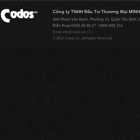
Công ty TNHH Đầu Tư Thương Mại MINH
409 Phạm Văn Bạch, Phường 15, Quận Tân Bình,
Điện thoại:0948.48.48.27 - 0906.686.151
Email: info@codos.vn |
G+
© 2014 Codos.vn . All Rights Reserved.