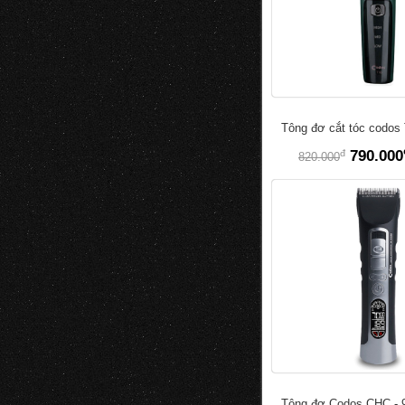
Tông đơ cắt tóc codos
đ
790.000
820.000
Tông đơ Codos CHC - 