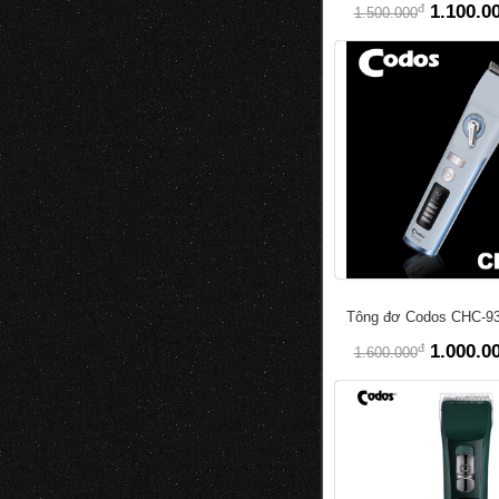
đ
1.100.0
1.500.000
Tông đơ Codos CHC-9
đ
1.000.0
1.600.000