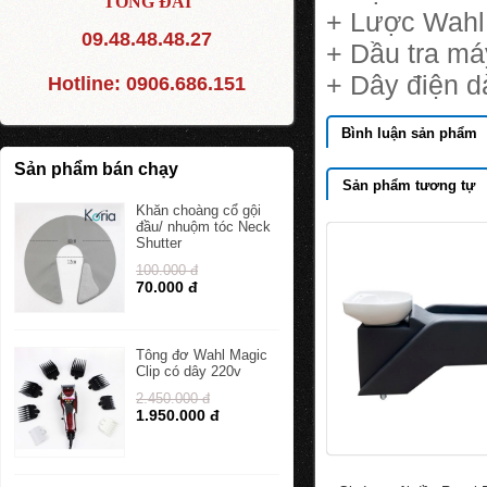
TỔNG ĐÀI
+ Lược Wahl
09.48.48.48.27
+ Dầu tra má
+ Dây điện d
Hotline:
0906.686.151
Bình luận sản phẩm
Sản phẩm bán chạy
Sản phẩm tương tự
Khăn choàng cổ gội
đầu/ nhuộm tóc Neck
Shutter
100.000 đ
70.000 đ
Tông đơ Wahl Magic
Clip có dây 220v
2.450.000 đ
1.950.000 đ