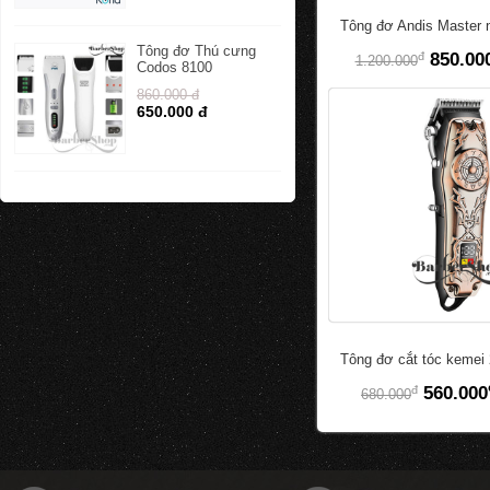
Tông đơ Andis Master n
Tông đơ Thú cưng
đ
850.00
1.200.000
Codos 8100
860.000 đ
650.000 đ
Tông đơ cắt tóc kemei
đ
560.000
680.000