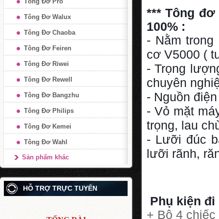
Tông Đơ Pro
*** Tông đơ
Tông Đơ Walux
100% :
Tông Đơ Chaoba
- Nằm trong 
Tông Đơ Feiren
cơ V5000 ( t
Tông Đơ Riwei
- Trọng lượn
Tông Đơ Rewell
chuyên nghi
- Nguồn điện
Tông Đơ Bangzhu
- Vỏ mặt máy
Tông Đơ Philips
trọng, lau ch
Tông Đơ Kemei
- Lưỡi đúc b
Tông Đơ Wahl
lưỡi rãnh, ră
Sản phẩm khác
HỖ TRỢ TRỰC TUYẾN
Phụ kiện đi
+ Bộ 4 chiếc