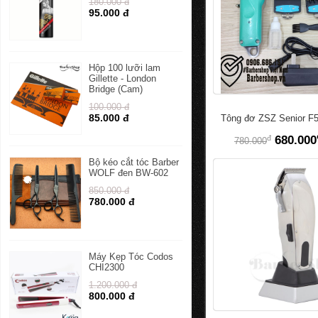
180.000 đ
95.000 đ
Hộp 100 lưỡi lam
Gillette - London
Bridge (Cam)
100.000 đ
85.000 đ
Tông đơ ZSZ Senior F
đ
680.000
780.000
Bộ kéo cắt tóc Barber
WOLF đen BW-602
850.000 đ
780.000 đ
Máy Kẹp Tóc Codos
CHI2300
1.200.000 đ
800.000 đ