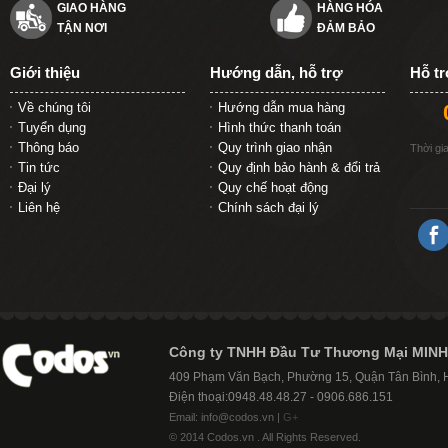
GIAO HÀNG
HÀNG HÓA
TẬN NƠI
ĐẢM BẢO
Giới thiệu
Hướng dẫn, hỗ trợ
Hỗ t
Về chúng tôi
Hướng dẫn mua hàng
Tuyển dụng
Hình thức thanh toán
Thông báo
Quy trình giao nhận
Thời gi
Tin tức
Quy định bảo hành & đổi trả
Đại lý
Quy chế hoạt động
Liên hệ
Chính sách đại lý
Công ty TNHH Đầu Tư Thương Mại MINH
409 Phạm Văn Bạch, Phường 15, Quận Tân Bình,
Điện thoại:0948.48.48.27 - 0906.686.151
Email: info@codos.vn |
G+
© 2014 Codos.vn . All Rights Reserved.