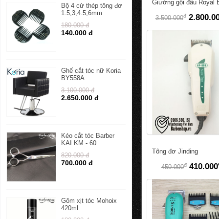
Giường gội đầu Royal 
Bộ 4 cử thép tông đơ
1.5,3,4.5,6mm
đ
2.800.0
3.500.000
180.000 đ
140.000 đ
Ghế cắt tóc nữ Koria
BY558A
3.100.000 đ
2.650.000 đ
Kéo cắt tóc Barber
KAI KM - 60
Tông đơ Jinding
820.000 đ
700.000 đ
đ
410.000
450.000
Gôm xịt tóc Mohoix
420ml