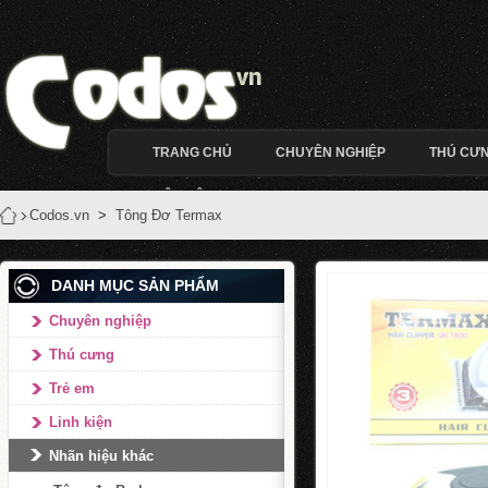
TRANG CHỦ
CHUYÊN NGHIỆP
THÚ CƯ
LIÊN HỆ
Codos.vn
>
Tông Đơ Termax
DANH MỤC SẢN PHẨM
Chuyên nghiệp
Thú cưng
Trẻ em
Linh kiện
Nhãn hiệu khác