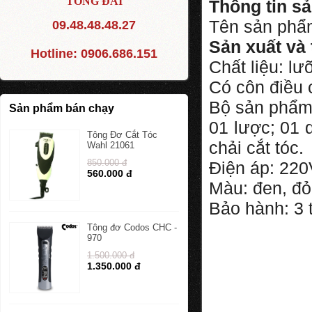
TỔNG ĐÀI
Thông tin s
Tên sản ph
09.48.48.48.27
Sản xuất và 
Hotline:
0906.686.151
Chất liệu: l
Có côn điều 
Bộ sản phẩm
Sản phẩm bán chạy
01 lược; 01 
Tông Đơ Cắt Tóc
chải cắt tóc.
Wahl 21061
850.000 đ
Điện áp: 22
560.000 đ
Màu: đen, đỏ
Bảo hành: 3 
Tông đơ Codos CHC -
970
1.500.000 đ
1.350.000 đ