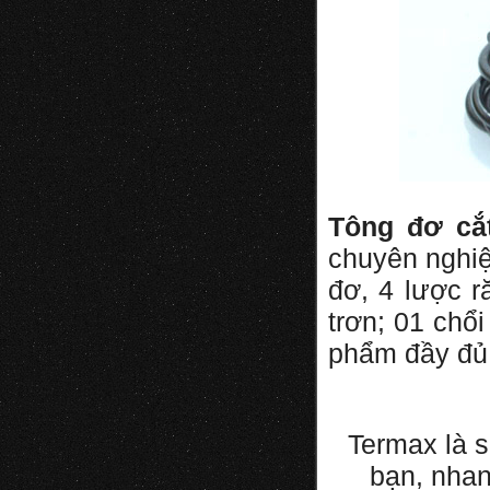
Tông đơ cắ
chuyên nghiệ
đơ, 4 lược 
trơn; 01 chổ
phẩm đầy đủ 
Termax là s
bạn, nha