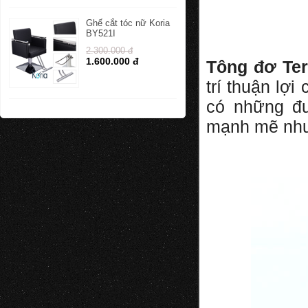
Ghế cắt tóc nữ Koria
BY521I
2.300.000 đ
1.600.000 đ
Tông đơ Te
trí thuận lợ
có những đư
mạnh mẽ như