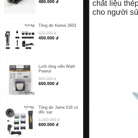
chất liệu th
480.000 đ
cho người sử
Tông đơ Kemei 2603
620.000 đ
450.000 đ
Lưỡi tông viền Wahl
Peanut
800.000 đ
600.000 đ
Tông đơ Jame 518 có
đốc sạc
1.200.000 đ
600.000 đ