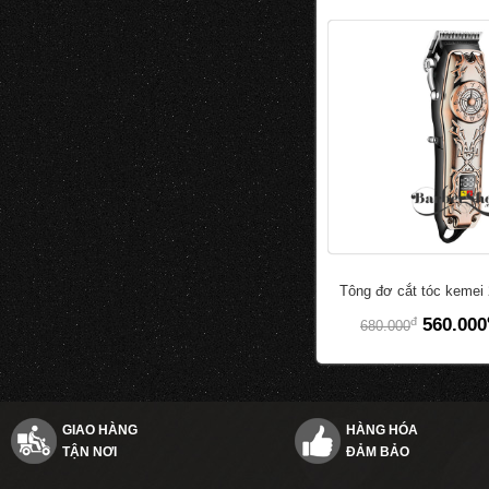
Tông đơ cắt tóc kemei
đ
560.000
680.000
GIAO HÀNG
HÀNG HÓA
TẬN NƠI
ĐẢM BẢO