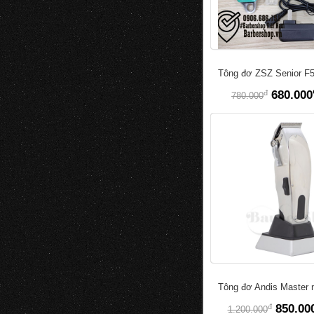
Tông đơ ZSZ Senior F
đ
680.000
780.000
Tông đơ Andis Master n
đ
850.00
1.200.000