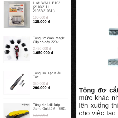
Lưỡi WAHL B102
(2110/2111
21032/21031 )
160.000 đ
135.000 đ
Tông đơ Wahl Magic
Clip có dây 220v
2.450.000 đ
1.950.000 đ
Tông Đơ Tạo Kiểu
Tóc
350.000 đ
290.000 đ
Tông đơ cắt
mức khác nh
lên xuống th
Tông đơ lưỡi kép
Jame Gold JM - 7501
cho việc tạo
520.000 đ