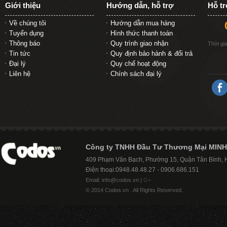
Giới thiệu
Hướng dẫn, hỗ trợ
Hỗ t
Về chúng tôi
Hướng dẫn mua hàng
Tuyển dụng
Hình thức thanh toán
Thông báo
Quy trình giao nhận
Thời gi
Tin tức
Quy định bảo hành & đổi trả
Đại lý
Quy chế hoạt động
Liên hệ
Chính sách đại lý
Công ty TNHH Đầu Tư Thương Mại MINH
409 Phạm Văn Bạch, Phường 15, Quận Tân Bình,
Điện thoại:0948.48.48.27 - 0906.686.151
Email: info@codos.vn |
G+
© 2014 Codos.vn . All Rights Reserved.