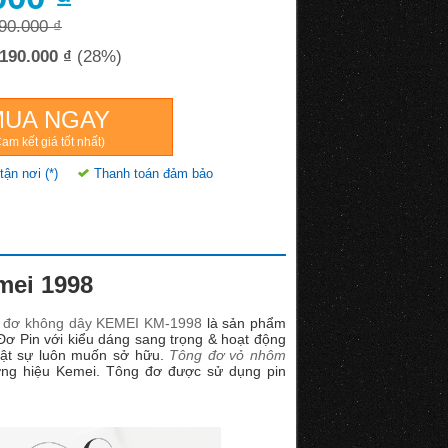
90.000 ₫
190.000 ₫
(28%)
MUA NGAY
am kết giá tốt nhất)
tận nơi (*)
Thanh toán đảm bảo
mei 1998
 đơ không dây KEMEI KM-1998
là sản phẩm
Đơ Pin với kiểu dáng sang trọng & hoạt động
hật sự luôn muốn sở hữu.
Tông đơ vỏ nhôm
ng hiệu Kemei. Tông đơ được sử dụng pin