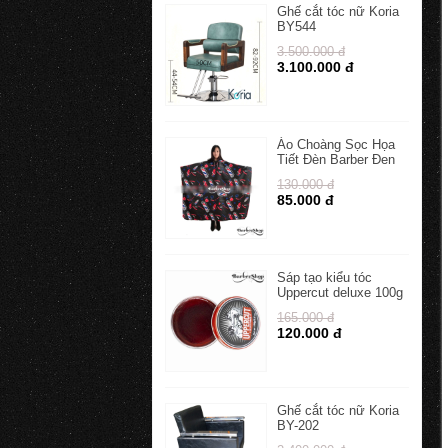
Ghế cắt tóc nữ Koria
BY544
3.500.000 đ
3.100.000 đ
Áo Choàng Sọc Họa
Tiết Đèn Barber Đen
130.000 đ
85.000 đ
Sáp tạo kiểu tóc
Uppercut deluxe 100g
165.000 đ
120.000 đ
Ghế cắt tóc nữ Koria
BY-202