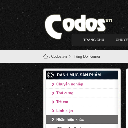
TRANG CHỦ
CHUYÊ
LIÊN HỆ
Codos.vn
>
Tông Đơ Kemei
DANH MỤC SẢN PHẨM
Chuyên nghiệp
Thú cưng
Trẻ em
Linh kiện
Nhãn hiệu khác