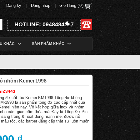
Đăng ký
|
Đăng nhập
|
Giỏ Hàng (
0
)
HOTLINE: 0948484827
ỆU KHÁC
SẢN PHẨM KHÁC
ỏ nhôm Kemei 1998
ẩm:3443
ng đơ cắt tóc Kemei KM1998 Tông đơ không
-1998 là sản phẩm tông đơ cao cấp nhất của
Kemei hiện nay. Vỏ kết hợp giữa inox và nhôm
cho cảm giác cầm thỏa mái Đây là Tông Đơ Pin
g sang trọng & hoạt động mạnh mẽ, được rất
o mẫu tóc, các barber đẳng cấp thật sự luôn muốn
000 ₫