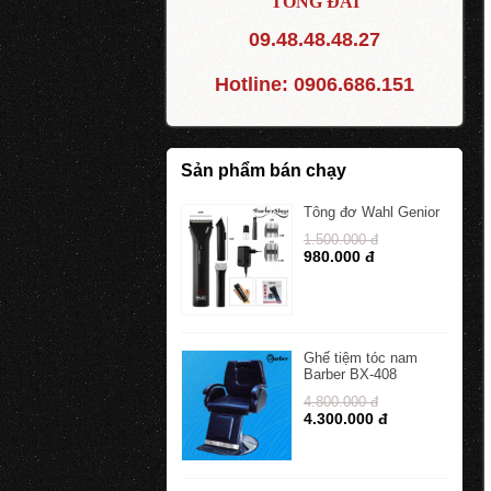
TỔNG ĐÀI
09.48.48.48.27
Hotline:
0906.686.151
Sản phẩm bán chạy
Tông đơ Wahl Genior
1.500.000 đ
980.000 đ
Ghế tiệm tóc nam
Barber BX-408
4.800.000 đ
4.300.000 đ