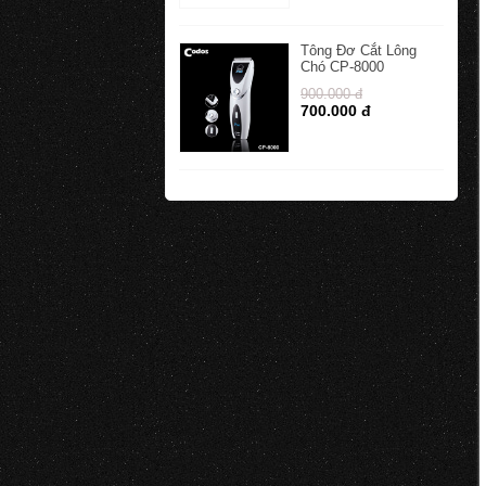
Tông Đơ Cắt Lông
Chó CP-8000
900.000 đ
700.000 đ