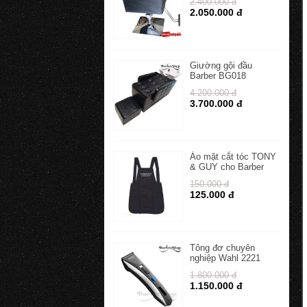
2.400.000 đ
2.050.000 đ
Giường gội đầu
Barber BG018
4.200.000 đ
3.700.000 đ
Áo mặt cắt tóc TONY
& GUY cho Barber
150.000 đ
125.000 đ
Tông đơ chuyên
nghiệp Wahl 2221
1.800.000 đ
1.150.000 đ