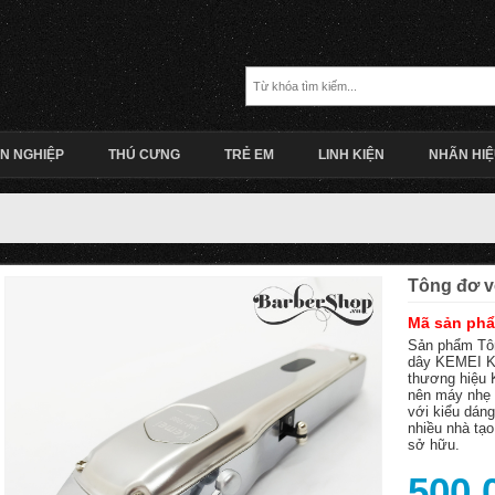
N NGHIỆP
THÚ CƯNG
TRẺ EM
LINH KIỆN
NHÃN HI
Tông đơ v
Mã sản ph
Sản phẩm Tô
dây KEMEI KM
thương hiệu 
nên máy nhẹ 
với kiểu dán
nhiều nhà tạ
sở hữu.
500.