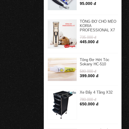
95.000 đ
TÔNG ĐƠ CHÓ MÈO
KORIA
PROFESSIONAL X7
735.000 đ
445.000 đ
Tông Đơ Hớt Tóc
Sokany HC-510
580.000 đ
399.000 đ
Xe Đẩy 4 Tầng X32
780.000 đ
650.000 đ