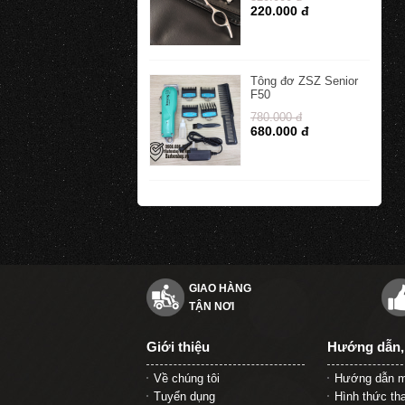
220.000 đ
Tông đơ ZSZ Senior
F50
780.000 đ
680.000 đ
GIAO HÀNG
TẬN NƠI
Giới thiệu
Hướng dẫn,
Về chúng tôi
Hướng dẫn m
Tuyển dụng
Hình thức th