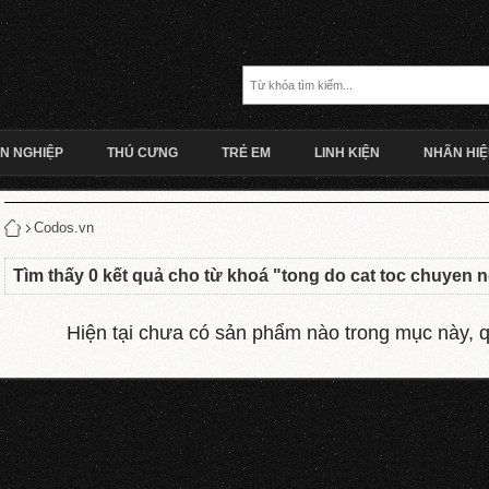
N NGHIỆP
THÚ CƯNG
TRẺ EM
LINH KIỆN
NHÃN HI
Codos.vn
Tìm thấy
0
kết quả cho từ khoá "
tong do cat toc chuyen 
Hiện tại chưa có sản phẩm nào trong mục này, qu