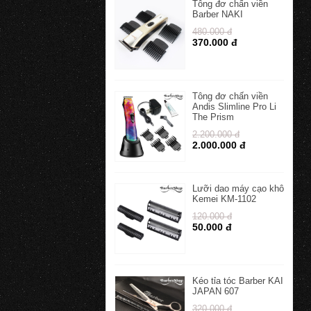
Tông đơ chấn viền
Barber NAKI
480.000 đ
370.000 đ
Tông đơ chấn viền
Andis Slimline Pro Li
The Prism
2.200.000 đ
2.000.000 đ
Lưỡi dao máy cạo khô
Kemei KM-1102
120.000 đ
50.000 đ
Kéo tỉa tóc Barber KAI
JAPAN 607
320.000 đ