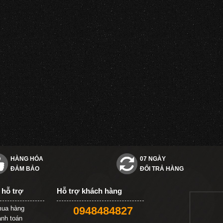
HÀNG HÓA
07 NGÀY
ĐẢM BẢO
ĐỔI TRẢ HÀNG
 hỗ trợ
Hỗ trợ khách hàng
ua hàng
0948484827
anh toán