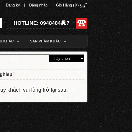
Đăng ký
|
Đăng nhập
|
Giỏ Hàng (
0
)
HOTLINE: 0948484827
ỆU KHÁC
SẢN PHẨM KHÁC
nghiep
"
ý khách vui lòng trở lại sau.