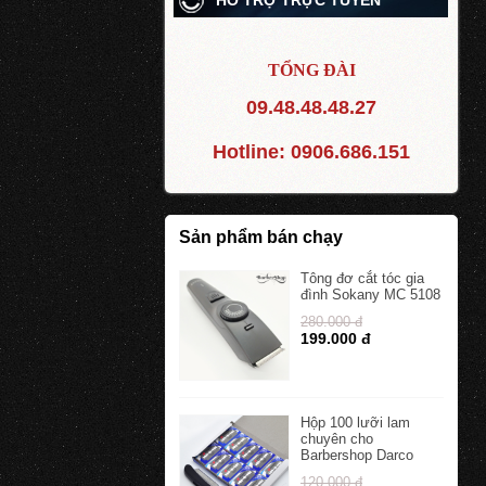
HỖ TRỢ TRỰC TUYẾN
TỔNG ĐÀI
09.48.48.48.27
Hotline:
0906.686.151
Sản phẩm bán chạy
Tông đơ cắt tóc gia
đình Sokany MC 5108
280.000 đ
199.000 đ
Hộp 100 lưỡi lam
chuyên cho
Barbershop Darco
120.000 đ