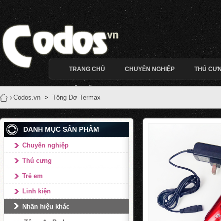
TRANG CHỦ
CHUYÊN NGHIỆP
THÚ CƯ
LIÊN HỆ
Codos.vn
>
Tông Đơ Termax
DANH MỤC SẢN PHẨM
Chuyên nghiệp
Thú cưng
Trẻ em
Linh kiện
Nhãn hiệu khác