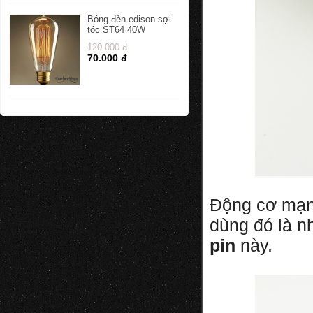
Bóng đèn edison sợi
tóc ST64 40W
120.000 đ
70.000 đ
Động cơ mạnh
dùng đó là n
pin
này.