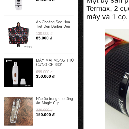
Một bộ sản 
Termax, 2 cụ
máy và 1 cọ,
Áo Choàng Sọc Họa
Tiết Đèn Barber Đen
130.000 đ
85.000 đ
MÁY MÀI MÓNG THÚ
CƯNG CP 3301
699.000 đ
350.000 đ
Nắp ốp trong cho tông
đơ Magic Clip
220.000 đ
150.000 đ