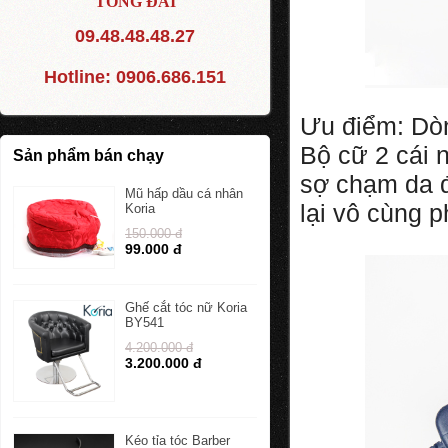
TỔNG ĐÀI
09.48.48.48.27
Hotline:
0906.686.151
Ưu điểm: Dòn
Bộ cữ 2 cái 
Sản phẩm bán chạy
sợ chạm da đ
Mũ hấp dầu cá nhân
lại vô cùng 
Koria
150.000 đ
99.000 đ
Ghế cắt tóc nữ Koria
BY541
4.200.000 đ
3.200.000 đ
Kéo tỉa tóc Barber