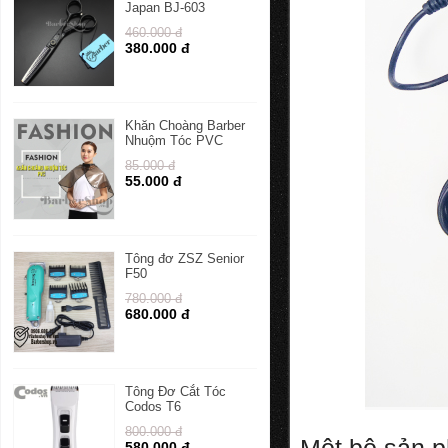
Japan BJ-603
460.000 đ
380.000 đ
Khăn Choàng Barber
Nhuộm Tóc PVC
85.000 đ
55.000 đ
Tông đơ ZSZ Senior
F50
780.000 đ
680.000 đ
Tông Đơ Cắt Tóc
Codos T6
800.000 đ
580.000 đ