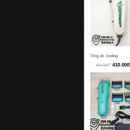
Tông đơ Jinding
đ
410.000
450.000