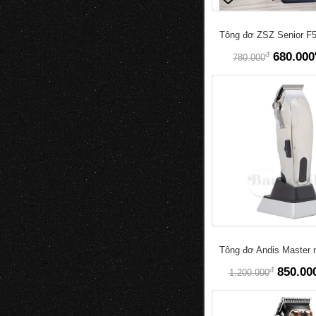
Tông đơ ZSZ Senior F
đ
680.000
780.000
Tông đơ Andis Master n
đ
850.00
1.200.000