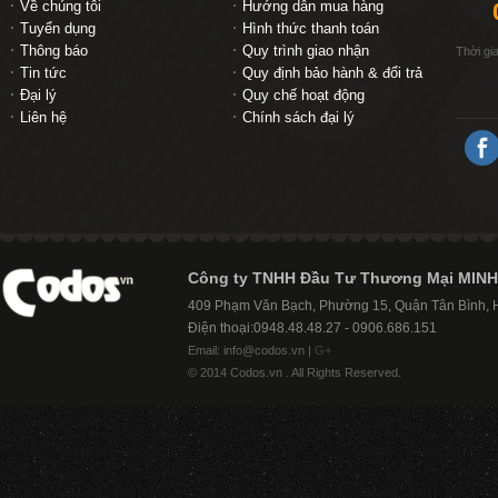
Về chúng tôi
Hướng dẫn mua hàng
Tuyển dụng
Hình thức thanh toán
Thông báo
Quy trình giao nhận
Thời gi
Tin tức
Quy định bảo hành & đổi trả
Đại lý
Quy chế hoạt động
Liên hệ
Chính sách đại lý
Công ty TNHH Đầu Tư Thương Mại MINH
409 Phạm Văn Bạch, Phường 15, Quận Tân Bình,
Điện thoại:0948.48.48.27 - 0906.686.151
Email: info@codos.vn |
G+
© 2014 Codos.vn . All Rights Reserved.