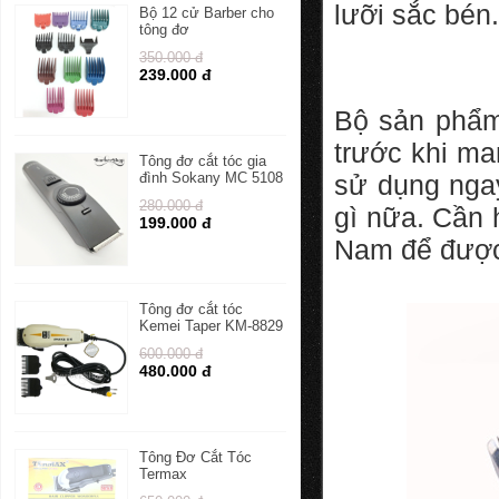
lưỡi sắc bén.
Bộ 12 cử Barber cho
tông đơ
350.000 đ
239.000 đ
Bộ sản ph
trước khi ma
Tông đơ cắt tóc gia
đình Sokany MC 5108
sử dụng ngay
280.000 đ
gì nữa. Cần 
199.000 đ
Nam để được 
Tông đơ cắt tóc
Kemei Taper KM-8829
600.000 đ
480.000 đ
Tông Đơ Cắt Tóc
Termax