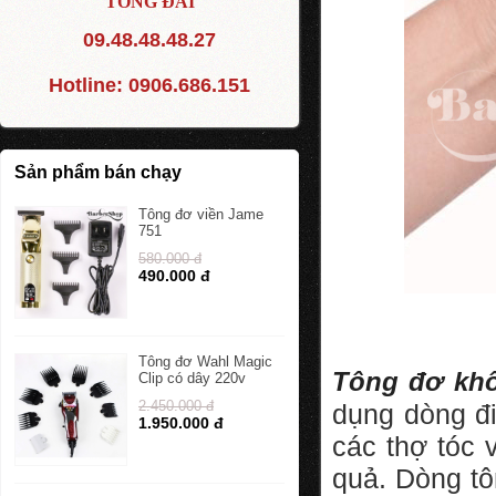
TỔNG ĐÀI
09.48.48.48.27
Hotline:
0906.686.151
Sản phẩm bán chạy
Tông đơ viền Jame
751
580.000 đ
490.000 đ
Tông đơ Wahl Magic
Tông đơ khôn
Clip có dây 220v
2.450.000 đ
dụng dòng đi
1.950.000 đ
các thợ tóc 
quả. Dòng tô