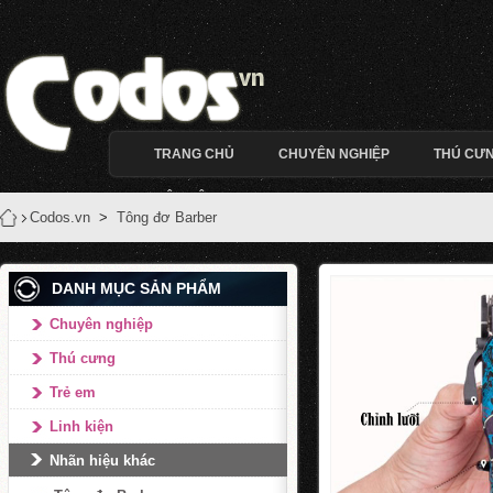
TRANG CHỦ
CHUYÊN NGHIỆP
THÚ CƯ
LIÊN HỆ
Codos.vn
>
Tông đơ Barber
DANH MỤC SẢN PHẨM
Chuyên nghiệp
Thú cưng
Trẻ em
Linh kiện
Nhãn hiệu khác