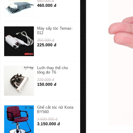
650.000 đ
460.000 đ
Máy sấy tóc Temax-
012
350.000 đ
225.000 đ
Lưỡi thay thế cho
tông đơ T6
220.000 đ
150.000 đ
Ghế cắt tóc nữ Koria
BY560
3.600.000 đ
3.150.000 đ