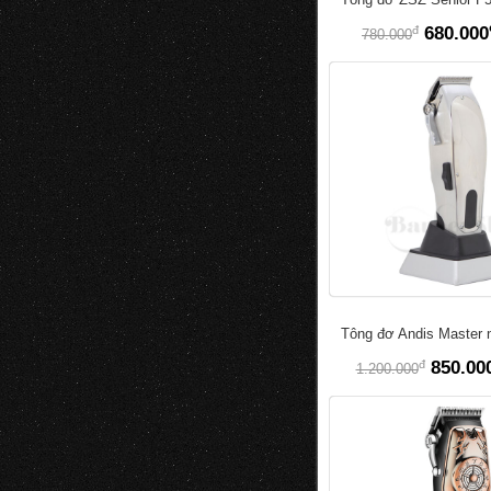
đ
680.000
780.000
Tông đơ Andis Master n
đ
850.00
1.200.000