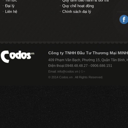
Tin tức
Quy định bảo hành & đổi trả
Đại lý
Quy chế hoạt động
Liên hệ
Chính sách đại lý
Công ty TNHH Đầu Tư Thương Mại MINH
409 Phạm Văn Bạch, Phường 15, Quận Tân Bình,
Điện thoại:0948.48.48.27 - 0906.686.151
Email: info@codos.vn |
G+
© 2014 Codos.vn . All Rights Reserved.