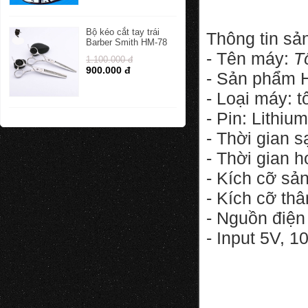
Bộ kéo cắt tay trái
Thông tin s
Barber Smith HM-78
- Tên máy:
T
1.100.000 đ
900.000 đ
- Sản phẩm 
- Loại máy: 
- Pin: Lithiu
- Thời gian s
- Thời gian 
- Kích cỡ sả
- Kích cỡ thâ
- Nguồn điện
- Input 5V, 