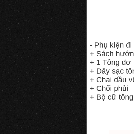
- Phụ kiện đ
+ Sách hướn
+ 1 Tông đơ
+ Dây sạc tô
+ Chai dầu v
+ Chổi phủi
+ Bộ cữ tô