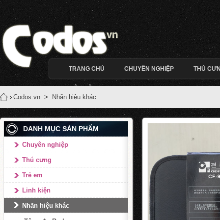
TRANG CHỦ
CHUYÊN NGHIỆP
THÚ CƯ
LIÊN HỆ
Codos.vn
>
Nhãn hiệu khác
DANH MỤC SẢN PHẨM
Chuyên nghiệp
Thú cưng
Trẻ em
Linh kiện
Nhãn hiệu khác