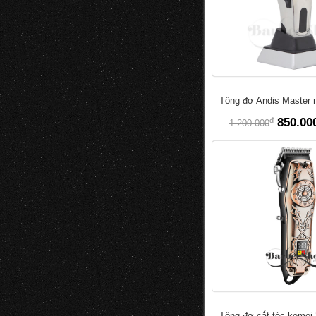
Tông đơ Andis Master n
đ
850.00
1.200.000
Tông đơ cắt tóc kemei