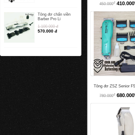
đ
410.000
450.000
Tông đơ chấn viền
Barber Pro Li
1.100.000 đ
570.000 đ
Tông đơ ZSZ Senior F
đ
680.000
780.000