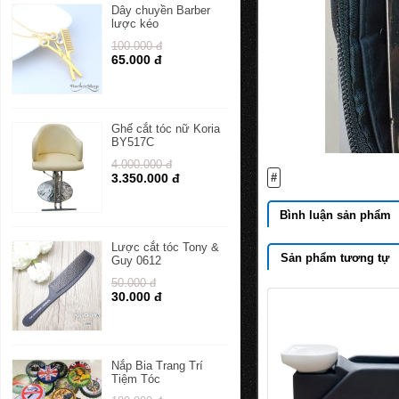
Dây chuyền Barber
lược kéo
100.000 đ
65.000 đ
Ghế cắt tóc nữ Koria
BY517C
4.000.000 đ
3.350.000 đ
#
Bình luận sản phẩm
Lược cắt tóc Tony &
Sản phẩm tương tự
Guy 0612
50.000 đ
30.000 đ
Nắp Bia Trang Trí
Tiệm Tóc