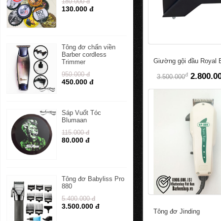
180.000 đ
130.000 đ
Tông đơ chấn viền
Barber cordless
Giường gội đầu Royal 
Trimmer
950.000 đ
đ
2.800.0
3.500.000
450.000 đ
Sáp Vuốt Tóc
Blumaan
115.000 đ
80.000 đ
Tông đơ Babyliss Pro
880
5.400.000 đ
3.500.000 đ
Tông đơ Jinding