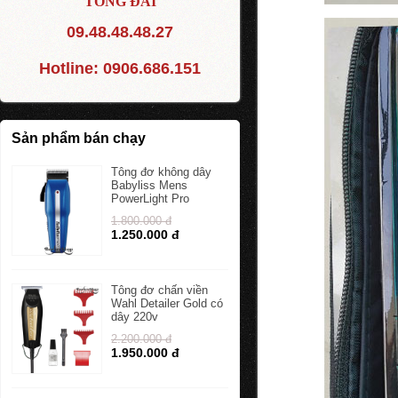
TỔNG ĐÀI
09.48.48.48.27
Hotline:
0906.686.151
Sản phẩm bán chạy
Tông đơ không dây
Babyliss Mens
PowerLight Pro
1.800.000 đ
1.250.000 đ
Tông đơ chấn viền
Wahl Detailer Gold có
dây 220v
2.200.000 đ
1.950.000 đ