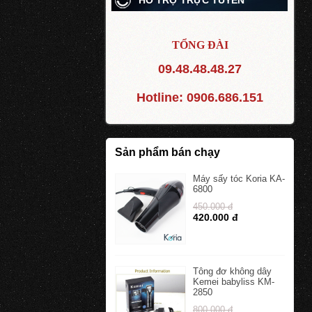
HỖ TRỢ TRỰC TUYẾN
TỔNG ĐÀI
09.48.48.48.27
Hotline:
0906.686.151
Sản phẩm bán chạy
Máy sấy tóc Koria KA-
6800
450.000 đ
420.000 đ
Tông đơ không dây
Kemei babyliss KM-
2850
800.000 đ