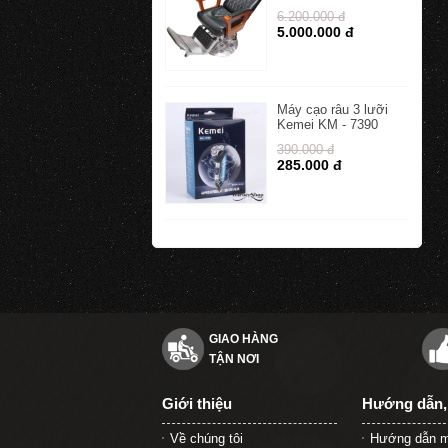
6.200.000 đ
5.000.000 đ
Máy cạo râu 3 lưỡi
Kemei KM - 7390
390.000 đ
285.000 đ
GIAO HÀNG
TẬN NƠI
Giới thiệu
Hướng dẫn,
Về chúng tôi
Hướng dẫn m