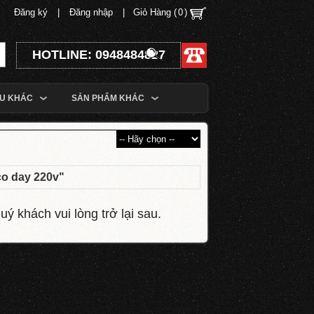
Đăng ký
|
Đăng nhập
|
Giỏ Hàng (
0
)
HOTLINE: 0948484827
ỆU KHÁC
SẢN PHẨM KHÁC
co day 220v
"
ý khách vui lòng trở lại sau.