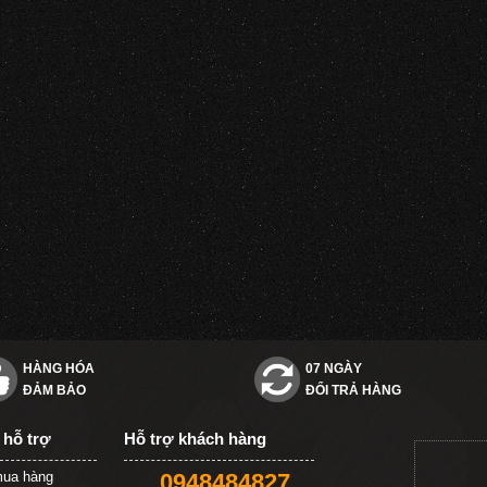
HÀNG HÓA
07 NGÀY
ĐẢM BẢO
ĐỔI TRẢ HÀNG
 hỗ trợ
Hỗ trợ khách hàng
ua hàng
0948484827