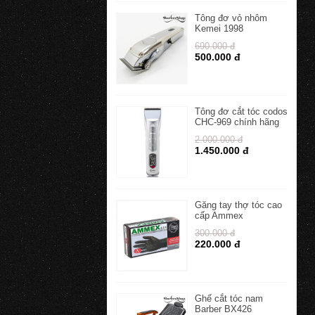
Tông đơ vỏ nhôm
Kemei 1998
690.000 đ
500.000 đ
Tông đơ cắt tóc codos
CHC-969 chính hãng
2.000.000 đ
1.450.000 đ
Găng tay thợ tóc cao
cấp Ammex
300.000 đ
220.000 đ
Ghế cắt tóc nam
Barber BX426