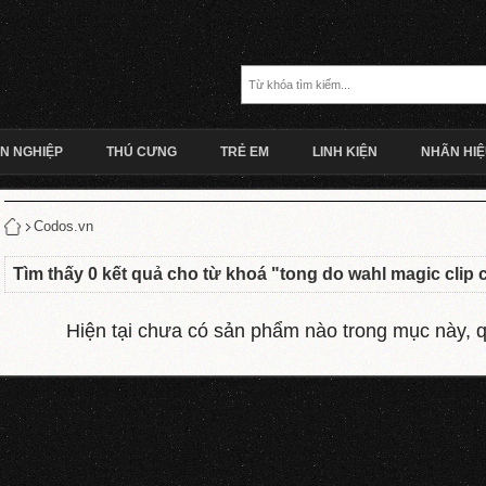
N NGHIỆP
THÚ CƯNG
TRẺ EM
LINH KIỆN
NHÃN HI
Codos.vn
Tìm thấy
0
kết quả cho từ khoá "
tong do wahl magic clip 
Hiện tại chưa có sản phẩm nào trong mục này, qu