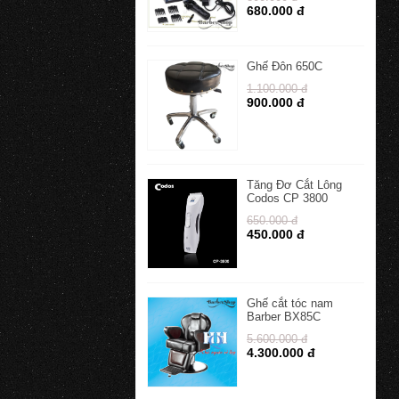
680.000 đ
Ghế Đôn 650C
1.100.000 đ
900.000 đ
Tăng Đơ Cắt Lông
Codos CP 3800
650.000 đ
450.000 đ
Ghế cắt tóc nam
Barber BX85C
5.600.000 đ
4.300.000 đ